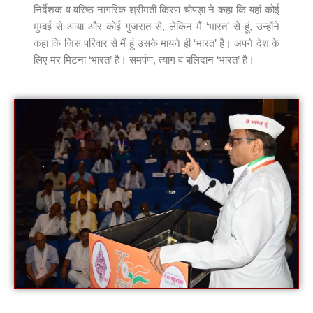
निर्देशक व वरिष्ठ नागरिक श्रीमती किरण चोपड़ा ने कहा कि यहां कोई
मुम्बई से आया और कोई गुजरात से, लेकिन मैं ‘भारत’ से हूं, उन्होंने
कहा कि जिस परिवार से मैं हूं उसके मायने ही ‘भारत’ है। अपने देश के
लिए मर मिटना ‘भारत’ है। समर्पण, त्याग व बलिदान ‘भारत’ है।