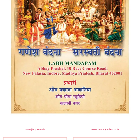
www.jinagam.co.in
www.merarajasthan.co.in