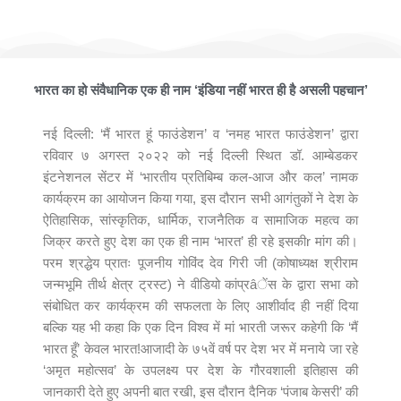
मैं भारत हूँ फाउंडेशन ने आयोजित किया भव्यातिभव्य कार्यक्रम ‘भारतीय प्रतिबिम्ब
कल-आज और कल’
भारत का हो संवैधानिक एक ही नाम ‘इंडिया नहीं भारत ही है असली पहचान’
नई दिल्ली: ‘मैं भारत हूं फाउंडेशन’ व ‘नमह भारत फाउंडेशन’ द्वारा
रविवार ७ अगस्त २०२२ को नई दिल्ली स्थित डॉ. आम्बेडकर
इंटनेशनल सेंटर में ‘भारतीय प्रतिबिम्ब कल-आज और कल’ नामक
कार्यक्रम का आयोजन किया गया, इस दौरान सभी आगंतुकों ने देश के
ऐतिहासिक, सांस्कृतिक, धार्मिक, राजनैतिक व सामाजिक महत्व का
जिक्र करते हुए देश का एक ही नाम ‘भारत’ ही रहे इसकीr मांग की।
परम श्रद्धेय प्रातः पूजनीय गोविंद देव गिरी जी (कोषाध्यक्ष श्रीराम
जन्मभूमि तीर्थ क्षेत्र ट्रस्ट) ने वीडियो कांप्रâेंस के द्वारा सभा को
संबोधित कर कार्यक्रम की सफलता के लिए आशीर्वाद ही नहीं दिया
बल्कि यह भी कहा कि एक दिन विश्व में मां भारती जरूर कहेगी कि ‘मैं
भारत हूँ’ केवल भारत!आजादी के ७५वें वर्ष पर देश भर में मनाये जा रहे
‘अमृत महोत्सव’ के उपलक्ष्य पर देश के गौरवशाली इतिहास की
जानकारी देते हुए अपनी बात रखी, इस दौरान दैनिक ‘पंजाब केसरी’ की