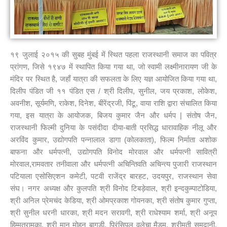
१९ जुलाई २०१५ की सुबह मुंबई में स्थित पहला राजस्थानी समाज का पवित्र
प्रांगण, जिसे १९४७ में स्थापित किया गया था, जो स्वामी लक्ष्मीनारायण जी के
मंदिर पर स्थित है, जहाँ यात्रा की सफलता के लिए यज्ञ आयोजित किया गया था,
दिलीप पंडित जी ११ पंडित एस / श्री दिलीप, सुनील, जय प्रकाश, लोकेश,
अवनीश, सूर्यमणि, राकेश, दिनेश, बीरेंद्रजी, पिंटू, वाया राशि द्वारा संचालित किया
गया, इस यात्रा के आयोजक, बिजय कुमार जैन और धर्मप | संतोष जैन,
राजस्थानी फिल्मी दुनिया के पसंदीदा दीया-बाती प्रसिद्ध धारावाहिक नीलू और
अरविंद कुमार, उद्योगपति पन्नालाल डागा (कोलकाता), फिल्म निर्माता अशोक
बाफना और धर्मपत्नी, उद्योगपति विनोद मोरवाल और धर्मपत्नी सावित्री
मोरवाल,रामवतार तनीवाला और धर्मपत्नी अचिन्तिवति अचिन्त्य पुजारी राजस्थान
पटियाला एसोसिएशन कमेटी, पटवी राजेंद्र बारहट, उदयपुर, राजस्थान सेवा
संघ। नगर अध्यक्ष और कुलपति श्री विनोद टिबड़ेवाल, श्री इन्दकुम्पाटोडिया,
श्री अनिल प्रेमचंद केडिया, श्री ओमप्रकाश गोयनका, श्री संतोष कुमार गुप्ता,
श्री सुनील धरनी धारका, श्री मदन सरावगी, श्री राधेश्याम शर्मा, श्री अनूप
हिम्मतरामका, श्री मान मोहन बागड़ी, प्रिंसिपल वलेचा मैडम, श्रीमती समदानी,