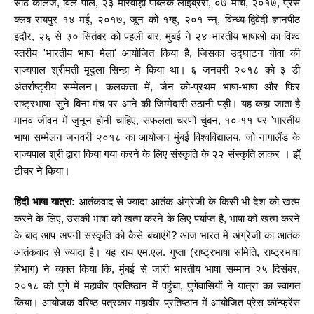
साठे कॉलेज, विले पार्ले, २३ मारवाड़ी पब्लिक लाइब्रेरी, ०७ मार्च, २०१७, प्रेस
क्लब रायपुर १४ मई, २०१७, जून को १ग्ह्, २०१ न्न्, विन्ध्य-द्विवेदी ज्ञानपीठ
इंदौर, २६ से ३० सितंबर को पहली बार, मुंबई ने २४ भारतीय भाषाओं का विश्व
स्तरीय 'भारतीय भाषा मेला' आयोजित किया है, जिसका उद्घाटन गोवा की
राज्यपाल श्रीमती मृदुला सिन्हा ने किया था। ६ जनवरी २०१८ को ३ डी
अंतर्राष्ट्रीय सम्मेलन। कलकत्ता में, जैन को-प्रथम भाषा-भाषा और फिर
राष्ट्रभाषा ’सुने बिना मंच पर आने की जिम्मेदारी उठानी पड़ी। यह कहा जाता है
मानव जीवन में जुनून होनी चाहिए, सफलता चरणों चुंबन, १०-११ पर 'भारतीय
भाषा सम्मेलन जनवरी २०१८ का आयोजन मुंबई विश्वविद्यालय, जो नागालैंड के
राज्यपाल श्री द्वारा किया गया करने के लिए संस्कृति के २२ संस्कृति लाकर । झ्ँ
टीचर ने किया।
हिंदी भाषा यात्रा:
आतंकवाद से ज्यादा आतंक अंग्रेजी के किसी भी देश को खत्म
करने के लिए, उसकी भाषा को खत्म करने के लिए पर्याप्त है, भाषा को खत्म करने
के बाद आप अपनी संस्कृति को कैसे बचाएंगे? आज भारत में अंग्रेजी का आतंक
आतंकवाद से ज्यादा है। यह राय एम.एल. गुप्ता (राष्ट्रभाषा समिति, राष्ट्रभाषा
विभाग) ने व्यक्त किया कि, मुंबई से जारी भारतीय भाषा सम्मान २५ दिसंबर,
२०१८ को पुणे में महावीर प्रतिष्ठान में पहुंचा, पुणेवासियों ने यात्रा का स्वागत
किया। आयोजक वरिष्ठ पत्रकार महावीर प्रतिष्ठान में आयोजित प्रेस कॉन्फ्रेंस