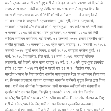
अपने प्रयास को जारी रखते हुए श्री जैन ने ३० जनवरी, २०१७ को दिल्ली के
राजघाट से महात्मा गांधी की पुण्यतिथि पर भारत सरकार से अनुरोध किया कि
भारत की राष्ट्रभाषा के रूप में ‘हिंदी’ को संवैधानिक सम्मान दिया जाए जिसे
समर्थन भारत के राष्ट्रपति, प्रधानमंत्री, मुख्यमंत्री, सांसद, पत्रकारों,
संपादकों, भाषाविदों और लेखकों कों भी प्राप्त हुआ। यह काफिला यहीं नहीं रुका।
५ जनवरी २०१७ को तेरापंथ भवन भुवनेश्वर, १२ जनवरी २०१७ को हिंदी
साहित्य सम्मेलन कार्यालय, नई दिल्ली, १९ जनवरी २०१७ असम राष्ट्रीय भाषा
समिति गुवाहाटी, २२ जनवरी २०१७ प्रेस क्लब, चंडीगढ़, ३० जनवरी २०१७, ६
फरवरी २०१७, मुंबई नगर निगम, ४ मार्च २०१७, बागड़का कॉलेज मुंबई, १६
मार्च, २०१७, ऐय कॉलेज, विले पार्ले, २३ मार्च, २०१७, मारवाड़ी पब्लिक
लाइब्रेरी, नई दिल्ली, प्रेस क्लब रायपुर १४ मई, २०१७ को, कुंड-कुंड ज्ञानपीठ
इंदौर १८ जून, २०१७ को मुंबई में पहली बार २६ से ३० सितंबर तक, २४
भारतीय भाषाओं के विश्व स्तरीय भारतीय भाषा पुस्तक मेला का आयोजन किया गया
था, जिसका उद्घाटन गोवा के राज्यपाल माननीय श्रीमती मुदृला सिन्हा द्वारा किया
गया। श्री जैन को गोवा के राज्यपाल, सभी गणमान्य व्यक्तियों और मेहमानों से
प्रशंसा और समर्थन दिया, जिन्होंने ३ जनवरी, २०१८ को तीन दिवसीय
अंतर्राष्ट्रीय हिंदी और अन्य सभी भारतीय भाषाओं के विकास और संवर्धन के लिए
श्री जैन के प्रयासों के लिए भारी समर्थन विज्ञापन प्रकाशित करवाया।
कोलकाता में एक सम्मेलन में श्री जैन को प्रथम ‘मातृ भाषा-फिर राष्ट्रभाषा’ को