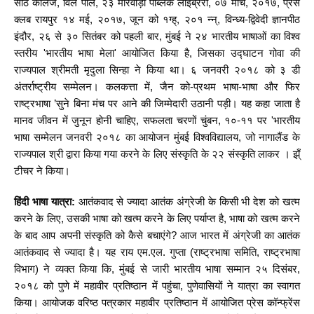
साठे कॉलेज, विले पार्ले, २३ मारवाड़ी पब्लिक लाइब्रेरी, ०७ मार्च, २०१७, प्रेस
क्लब रायपुर १४ मई, २०१७, जून को १ग्ह्, २०१ न्न्, विन्ध्य-द्विवेदी ज्ञानपीठ
इंदौर, २६ से ३० सितंबर को पहली बार, मुंबई ने २४ भारतीय भाषाओं का विश्व
स्तरीय 'भारतीय भाषा मेला' आयोजित किया है, जिसका उद्घाटन गोवा की
राज्यपाल श्रीमती मृदुला सिन्हा ने किया था। ६ जनवरी २०१८ को ३ डी
अंतर्राष्ट्रीय सम्मेलन। कलकत्ता में, जैन को-प्रथम भाषा-भाषा और फिर
राष्ट्रभाषा ’सुने बिना मंच पर आने की जिम्मेदारी उठानी पड़ी। यह कहा जाता है
मानव जीवन में जुनून होनी चाहिए, सफलता चरणों चुंबन, १०-११ पर 'भारतीय
भाषा सम्मेलन जनवरी २०१८ का आयोजन मुंबई विश्वविद्यालय, जो नागालैंड के
राज्यपाल श्री द्वारा किया गया करने के लिए संस्कृति के २२ संस्कृति लाकर । झ्ँ
टीचर ने किया।
हिंदी भाषा यात्रा:
आतंकवाद से ज्यादा आतंक अंग्रेजी के किसी भी देश को खत्म
करने के लिए, उसकी भाषा को खत्म करने के लिए पर्याप्त है, भाषा को खत्म करने
के बाद आप अपनी संस्कृति को कैसे बचाएंगे? आज भारत में अंग्रेजी का आतंक
आतंकवाद से ज्यादा है। यह राय एम.एल. गुप्ता (राष्ट्रभाषा समिति, राष्ट्रभाषा
विभाग) ने व्यक्त किया कि, मुंबई से जारी भारतीय भाषा सम्मान २५ दिसंबर,
२०१८ को पुणे में महावीर प्रतिष्ठान में पहुंचा, पुणेवासियों ने यात्रा का स्वागत
किया। आयोजक वरिष्ठ पत्रकार महावीर प्रतिष्ठान में आयोजित प्रेस कॉन्फ्रेंस