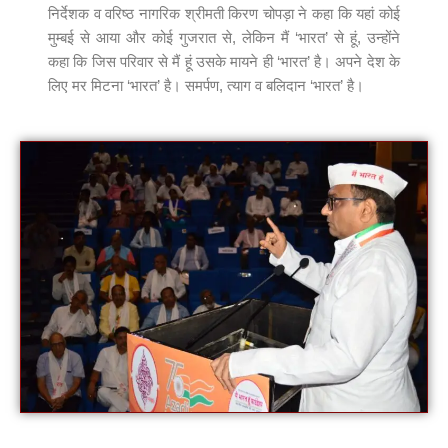
निर्देशक व वरिष्ठ नागरिक श्रीमती किरण चोपड़ा ने कहा कि यहां कोई
मुम्बई से आया और कोई गुजरात से, लेकिन मैं ‘भारत’ से हूं, उन्होंने
कहा कि जिस परिवार से मैं हूं उसके मायने ही ‘भारत’ है। अपने देश के
लिए मर मिटना ‘भारत’ है। समर्पण, त्याग व बलिदान ‘भारत’ है।