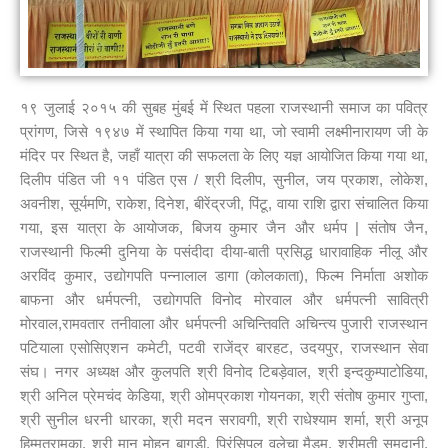
१९ जुलाई २०१५ की सुबह मुंबई में स्थित पहला राजस्थानी समाज का पवित्र
प्रांगण, जिसे १९४७ में स्थापित किया गया था, जो स्वामी लक्ष्मीनारायण जी के
मंदिर पर स्थित है, जहाँ यात्रा की सफलता के लिए यज्ञ आयोजित किया गया था,
दिलीप पंडित जी ११ पंडित एस / श्री दिलीप, सुनील, जय प्रकाश, लोकेश,
अवनीश, सूर्यमणि, राकेश, दिनेश, बीरेंद्रजी, पिंटू, वाया राशि द्वारा संचालित किया
गया, इस यात्रा के आयोजक, बिजय कुमार जैन और धर्मप | संतोष जैन,
राजस्थानी फिल्मी दुनिया के पसंदीदा दीया-बाती प्रसिद्ध धारावाहिक नीलू और
अरविंद कुमार, उद्योगपति पन्नालाल डागा (कोलकाता), फिल्म निर्माता अशोक
बाफना और धर्मपत्नी, उद्योगपति विनोद मोरवाल और धर्मपत्नी सावित्री
मोरवाल,रामवतार तनीवाला और धर्मपत्नी अचिन्तिवति अचिन्त्य पुजारी राजस्थान
पटियाला एसोसिएशन कमेटी, पटवी राजेंद्र बारहट, उदयपुर, राजस्थान सेवा
संघ। नगर अध्यक्ष और कुलपति श्री विनोद टिबड़ेवाल, श्री इन्दकुम्पाटोडिया,
श्री अनिल प्रेमचंद केडिया, श्री ओमप्रकाश गोयनका, श्री संतोष कुमार गुप्ता,
श्री सुनील धरनी धारका, श्री मदन सरावगी, श्री राधेश्याम शर्मा, श्री अनूप
हिम्मतरामका, श्री मान मोहन बागड़ी, प्रिंसिपल वलेचा मैडम, श्रीमती समदानी,