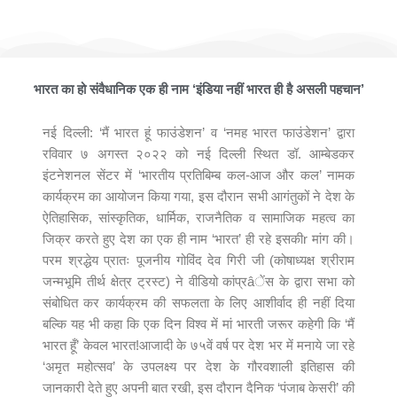
मैं भारत हूँ फाउंडेशन ने आयोजित किया भव्यातिभव्य कार्यक्रम ‘भारतीय प्रतिबिम्ब
कल-आज और कल’
भारत का हो संवैधानिक एक ही नाम ‘इंडिया नहीं भारत ही है असली पहचान’
नई दिल्ली: ‘मैं भारत हूं फाउंडेशन’ व ‘नमह भारत फाउंडेशन’ द्वारा
रविवार ७ अगस्त २०२२ को नई दिल्ली स्थित डॉ. आम्बेडकर
इंटनेशनल सेंटर में ‘भारतीय प्रतिबिम्ब कल-आज और कल’ नामक
कार्यक्रम का आयोजन किया गया, इस दौरान सभी आगंतुकों ने देश के
ऐतिहासिक, सांस्कृतिक, धार्मिक, राजनैतिक व सामाजिक महत्व का
जिक्र करते हुए देश का एक ही नाम ‘भारत’ ही रहे इसकीr मांग की।
परम श्रद्धेय प्रातः पूजनीय गोविंद देव गिरी जी (कोषाध्यक्ष श्रीराम
जन्मभूमि तीर्थ क्षेत्र ट्रस्ट) ने वीडियो कांप्रâेंस के द्वारा सभा को
संबोधित कर कार्यक्रम की सफलता के लिए आशीर्वाद ही नहीं दिया
बल्कि यह भी कहा कि एक दिन विश्व में मां भारती जरूर कहेगी कि ‘मैं
भारत हूँ’ केवल भारत!आजादी के ७५वें वर्ष पर देश भर में मनाये जा रहे
‘अमृत महोत्सव’ के उपलक्ष्य पर देश के गौरवशाली इतिहास की
जानकारी देते हुए अपनी बात रखी, इस दौरान दैनिक ‘पंजाब केसरी’ की