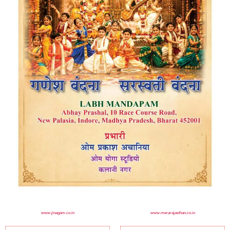
www.jinagam.co.in
www.merarajasthan.co.in