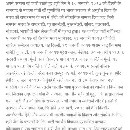
अपने प्रयास को जारी रखते हुए श्री जैन ने ३० जनवरी, २०१७ को दिल्ली के
राजघाट से महात्मा गांधी की पुण्यतिथि पर भारत सरकार से अनुरोध किया कि
भारत की राष्ट्रभाषा के रूप में ‘हिंदी’ को संवैधानिक सम्मान दिया जाए जिसे
समर्थन भारत के राष्ट्रपति, प्रधानमंत्री, मुख्यमंत्री, सांसद, पत्रकारों,
संपादकों, भाषाविदों और लेखकों कों भी प्राप्त हुआ। यह काफिला यहीं नहीं रुका।
५ जनवरी २०१७ को तेरापंथ भवन भुवनेश्वर, १२ जनवरी २०१७ को हिंदी
साहित्य सम्मेलन कार्यालय, नई दिल्ली, १९ जनवरी २०१७ असम राष्ट्रीय भाषा
समिति गुवाहाटी, २२ जनवरी २०१७ प्रेस क्लब, चंडीगढ़, ३० जनवरी २०१७, ६
फरवरी २०१७, मुंबई नगर निगम, ४ मार्च २०१७, बागड़का कॉलेज मुंबई, १६
मार्च, २०१७, ऐय कॉलेज, विले पार्ले, २३ मार्च, २०१७, मारवाड़ी पब्लिक
लाइब्रेरी, नई दिल्ली, प्रेस क्लब रायपुर १४ मई, २०१७ को, कुंड-कुंड ज्ञानपीठ
इंदौर १८ जून, २०१७ को मुंबई में पहली बार २६ से ३० सितंबर तक, २४
भारतीय भाषाओं के विश्व स्तरीय भारतीय भाषा पुस्तक मेला का आयोजन किया गया
था, जिसका उद्घाटन गोवा के राज्यपाल माननीय श्रीमती मुदृला सिन्हा द्वारा किया
गया। श्री जैन को गोवा के राज्यपाल, सभी गणमान्य व्यक्तियों और मेहमानों से
प्रशंसा और समर्थन दिया, जिन्होंने ३ जनवरी, २०१८ को तीन दिवसीय
अंतर्राष्ट्रीय हिंदी और अन्य सभी भारतीय भाषाओं के विकास और संवर्धन के लिए
श्री जैन के प्रयासों के लिए भारी समर्थन विज्ञापन प्रकाशित करवाया।
कोलकाता में एक सम्मेलन में श्री जैन को प्रथम ‘मातृ भाषा-फिर राष्ट्रभाषा’ को