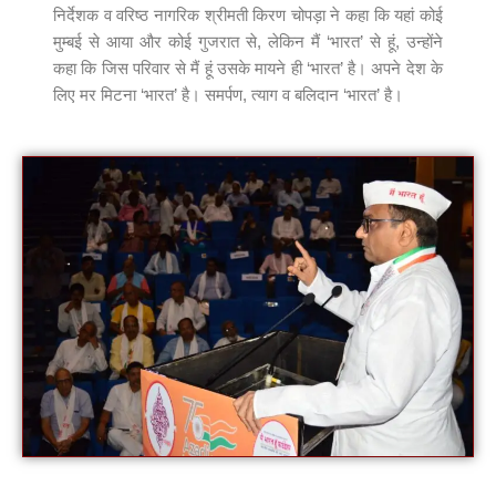
निर्देशक व वरिष्ठ नागरिक श्रीमती किरण चोपड़ा ने कहा कि यहां कोई
मुम्बई से आया और कोई गुजरात से, लेकिन मैं ‘भारत’ से हूं, उन्होंने
कहा कि जिस परिवार से मैं हूं उसके मायने ही ‘भारत’ है। अपने देश के
लिए मर मिटना ‘भारत’ है। समर्पण, त्याग व बलिदान ‘भारत’ है।