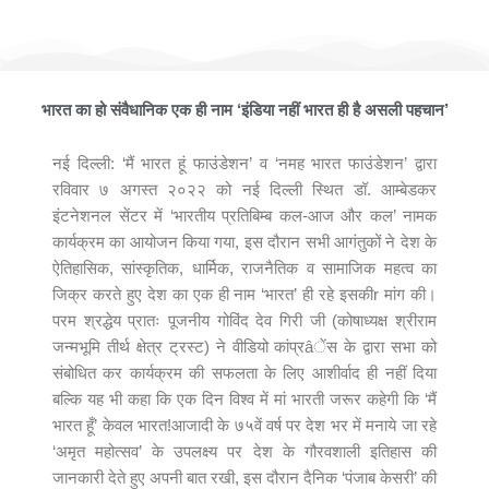
मैं भारत हूँ फाउंडेशन ने आयोजित किया भव्यातिभव्य कार्यक्रम ‘भारतीय प्रतिबिम्ब
कल-आज और कल’
भारत का हो संवैधानिक एक ही नाम ‘इंडिया नहीं भारत ही है असली पहचान’
नई दिल्ली: ‘मैं भारत हूं फाउंडेशन’ व ‘नमह भारत फाउंडेशन’ द्वारा
रविवार ७ अगस्त २०२२ को नई दिल्ली स्थित डॉ. आम्बेडकर
इंटनेशनल सेंटर में ‘भारतीय प्रतिबिम्ब कल-आज और कल’ नामक
कार्यक्रम का आयोजन किया गया, इस दौरान सभी आगंतुकों ने देश के
ऐतिहासिक, सांस्कृतिक, धार्मिक, राजनैतिक व सामाजिक महत्व का
जिक्र करते हुए देश का एक ही नाम ‘भारत’ ही रहे इसकीr मांग की।
परम श्रद्धेय प्रातः पूजनीय गोविंद देव गिरी जी (कोषाध्यक्ष श्रीराम
जन्मभूमि तीर्थ क्षेत्र ट्रस्ट) ने वीडियो कांप्रâेंस के द्वारा सभा को
संबोधित कर कार्यक्रम की सफलता के लिए आशीर्वाद ही नहीं दिया
बल्कि यह भी कहा कि एक दिन विश्व में मां भारती जरूर कहेगी कि ‘मैं
भारत हूँ’ केवल भारत!आजादी के ७५वें वर्ष पर देश भर में मनाये जा रहे
‘अमृत महोत्सव’ के उपलक्ष्य पर देश के गौरवशाली इतिहास की
जानकारी देते हुए अपनी बात रखी, इस दौरान दैनिक ‘पंजाब केसरी’ की