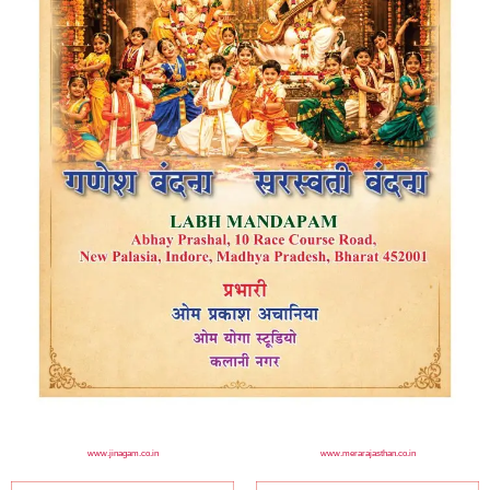
www.jinagam.co.in
www.merarajasthan.co.in