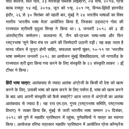
साठे कॉलेज, विले पार्ले, २३ मारवाड़ी पब्लिक लाइब्रेरी, ०७ मार्च, २०१७, प्रेस
क्लब रायपुर १४ मई, २०१७, जून को १ग्ह्, २०१ न्न्, विन्ध्य-द्विवेदी ज्ञानपीठ
इंदौर, २६ से ३० सितंबर को पहली बार, मुंबई ने २४ भारतीय भाषाओं का विश्व
स्तरीय 'भारतीय भाषा मेला' आयोजित किया है, जिसका उद्घाटन गोवा की
राज्यपाल श्रीमती मृदुला सिन्हा ने किया था। ६ जनवरी २०१८ को ३ डी
अंतर्राष्ट्रीय सम्मेलन। कलकत्ता में, जैन को-प्रथम भाषा-भाषा और फिर
राष्ट्रभाषा ’सुने बिना मंच पर आने की जिम्मेदारी उठानी पड़ी। यह कहा जाता है
मानव जीवन में जुनून होनी चाहिए, सफलता चरणों चुंबन, १०-११ पर 'भारतीय
भाषा सम्मेलन जनवरी २०१८ का आयोजन मुंबई विश्वविद्यालय, जो नागालैंड के
राज्यपाल श्री द्वारा किया गया करने के लिए संस्कृति के २२ संस्कृति लाकर । झ्ँ
टीचर ने किया।
हिंदी भाषा यात्रा:
आतंकवाद से ज्यादा आतंक अंग्रेजी के किसी भी देश को खत्म
करने के लिए, उसकी भाषा को खत्म करने के लिए पर्याप्त है, भाषा को खत्म करने
के बाद आप अपनी संस्कृति को कैसे बचाएंगे? आज भारत में अंग्रेजी का आतंक
आतंकवाद से ज्यादा है। यह राय एम.एल. गुप्ता (राष्ट्रभाषा समिति, राष्ट्रभाषा
विभाग) ने व्यक्त किया कि, मुंबई से जारी भारतीय भाषा सम्मान २५ दिसंबर,
२०१८ को पुणे में महावीर प्रतिष्ठान में पहुंचा, पुणेवासियों ने यात्रा का स्वागत
किया। आयोजक वरिष्ठ पत्रकार महावीर प्रतिष्ठान में आयोजित प्रेस कॉन्फ्रेंस