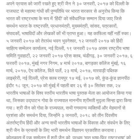
अपने प्रयास को जारी रखते हुए श्री जैन ने ३० जनवरी, २०१७ को दिल्ली के
राजघाट से महात्मा गांधी की पुण्यतिथि पर भारत सरकार से अनुरोध किया कि
भारत की राष्ट्रभाषा के रूप में ‘हिंदी’ को संवैधानिक सम्मान दिया जाए जिसे
समर्थन भारत के राष्ट्रपति, प्रधानमंत्री, मुख्यमंत्री, सांसद, पत्रकारों,
संपादकों, भाषाविदों और लेखकों कों भी प्राप्त हुआ। यह काफिला यहीं नहीं रुका।
५ जनवरी २०१७ को तेरापंथ भवन भुवनेश्वर, १२ जनवरी २०१७ को हिंदी
साहित्य सम्मेलन कार्यालय, नई दिल्ली, १९ जनवरी २०१७ असम राष्ट्रीय भाषा
समिति गुवाहाटी, २२ जनवरी २०१७ प्रेस क्लब, चंडीगढ़, ३० जनवरी २०१७, ६
फरवरी २०१७, मुंबई नगर निगम, ४ मार्च २०१७, बागड़का कॉलेज मुंबई, १६
मार्च, २०१७, ऐय कॉलेज, विले पार्ले, २३ मार्च, २०१७, मारवाड़ी पब्लिक
लाइब्रेरी, नई दिल्ली, प्रेस क्लब रायपुर १४ मई, २०१७ को, कुंड-कुंड ज्ञानपीठ
इंदौर १८ जून, २०१७ को मुंबई में पहली बार २६ से ३० सितंबर तक, २४
भारतीय भाषाओं के विश्व स्तरीय भारतीय भाषा पुस्तक मेला का आयोजन किया गया
था, जिसका उद्घाटन गोवा के राज्यपाल माननीय श्रीमती मुदृला सिन्हा द्वारा किया
गया। श्री जैन को गोवा के राज्यपाल, सभी गणमान्य व्यक्तियों और मेहमानों से
प्रशंसा और समर्थन दिया, जिन्होंने ३ जनवरी, २०१८ को तीन दिवसीय
अंतर्राष्ट्रीय हिंदी और अन्य सभी भारतीय भाषाओं के विकास और संवर्धन के लिए
श्री जैन के प्रयासों के लिए भारी समर्थन विज्ञापन प्रकाशित करवाया।
कोलकाता में एक सम्मेलन में श्री जैन को प्रथम ‘मातृ भाषा-फिर राष्ट्रभाषा’ को