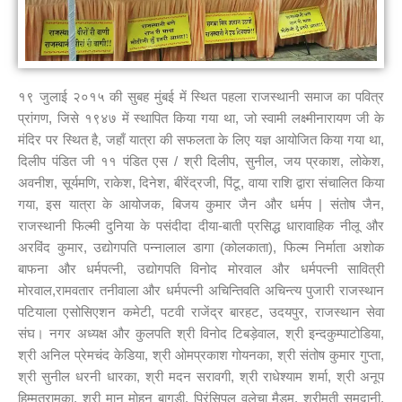
१९ जुलाई २०१५ की सुबह मुंबई में स्थित पहला राजस्थानी समाज का पवित्र
प्रांगण, जिसे १९४७ में स्थापित किया गया था, जो स्वामी लक्ष्मीनारायण जी के
मंदिर पर स्थित है, जहाँ यात्रा की सफलता के लिए यज्ञ आयोजित किया गया था,
दिलीप पंडित जी ११ पंडित एस / श्री दिलीप, सुनील, जय प्रकाश, लोकेश,
अवनीश, सूर्यमणि, राकेश, दिनेश, बीरेंद्रजी, पिंटू, वाया राशि द्वारा संचालित किया
गया, इस यात्रा के आयोजक, बिजय कुमार जैन और धर्मप | संतोष जैन,
राजस्थानी फिल्मी दुनिया के पसंदीदा दीया-बाती प्रसिद्ध धारावाहिक नीलू और
अरविंद कुमार, उद्योगपति पन्नालाल डागा (कोलकाता), फिल्म निर्माता अशोक
बाफना और धर्मपत्नी, उद्योगपति विनोद मोरवाल और धर्मपत्नी सावित्री
मोरवाल,रामवतार तनीवाला और धर्मपत्नी अचिन्तिवति अचिन्त्य पुजारी राजस्थान
पटियाला एसोसिएशन कमेटी, पटवी राजेंद्र बारहट, उदयपुर, राजस्थान सेवा
संघ। नगर अध्यक्ष और कुलपति श्री विनोद टिबड़ेवाल, श्री इन्दकुम्पाटोडिया,
श्री अनिल प्रेमचंद केडिया, श्री ओमप्रकाश गोयनका, श्री संतोष कुमार गुप्ता,
श्री सुनील धरनी धारका, श्री मदन सरावगी, श्री राधेश्याम शर्मा, श्री अनूप
हिम्मतरामका, श्री मान मोहन बागड़ी, प्रिंसिपल वलेचा मैडम, श्रीमती समदानी,