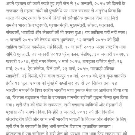
अपने प्रयास को जारी रखते हुए श्री जैन ने ३० जनवरी, २०१७ को दिल्ली के
राजघाट से महात्मा गांधी की पुण्यतिथि पर भारत सरकार से अनुरोध किया कि
भारत की राष्ट्रभाषा के रूप में ‘हिंदी’ को संवैधानिक सम्मान दिया जाए जिसे
समर्थन भारत के राष्ट्रपति, प्रधानमंत्री, मुख्यमंत्री, सांसद, पत्रकारों,
संपादकों, भाषाविदों और लेखकों कों भी प्राप्त हुआ। यह काफिला यहीं नहीं रुका।
५ जनवरी २०१७ को तेरापंथ भवन भुवनेश्वर, १२ जनवरी २०१७ को हिंदी
साहित्य सम्मेलन कार्यालय, नई दिल्ली, १९ जनवरी २०१७ असम राष्ट्रीय भाषा
समिति गुवाहाटी, २२ जनवरी २०१७ प्रेस क्लब, चंडीगढ़, ३० जनवरी २०१७, ६
फरवरी २०१७, मुंबई नगर निगम, ४ मार्च २०१७, बागड़का कॉलेज मुंबई, १६
मार्च, २०१७, ऐय कॉलेज, विले पार्ले, २३ मार्च, २०१७, मारवाड़ी पब्लिक
लाइब्रेरी, नई दिल्ली, प्रेस क्लब रायपुर १४ मई, २०१७ को, कुंड-कुंड ज्ञानपीठ
इंदौर १८ जून, २०१७ को मुंबई में पहली बार २६ से ३० सितंबर तक, २४
भारतीय भाषाओं के विश्व स्तरीय भारतीय भाषा पुस्तक मेला का आयोजन किया गया
था, जिसका उद्घाटन गोवा के राज्यपाल माननीय श्रीमती मुदृला सिन्हा द्वारा किया
गया। श्री जैन को गोवा के राज्यपाल, सभी गणमान्य व्यक्तियों और मेहमानों से
प्रशंसा और समर्थन दिया, जिन्होंने ३ जनवरी, २०१८ को तीन दिवसीय
अंतर्राष्ट्रीय हिंदी और अन्य सभी भारतीय भाषाओं के विकास और संवर्धन के लिए
श्री जैन के प्रयासों के लिए भारी समर्थन विज्ञापन प्रकाशित करवाया।
कोलकाता में एक सम्मेलन में श्री जैन को प्रथम ‘मातृ भाषा-फिर राष्ट्रभाषा’ को