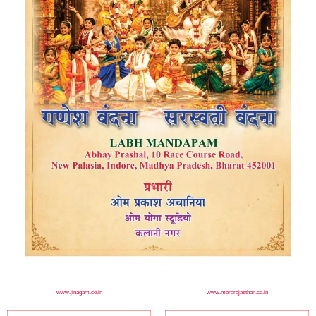
www.jinagam.co.in
www.merarajasthan.co.in