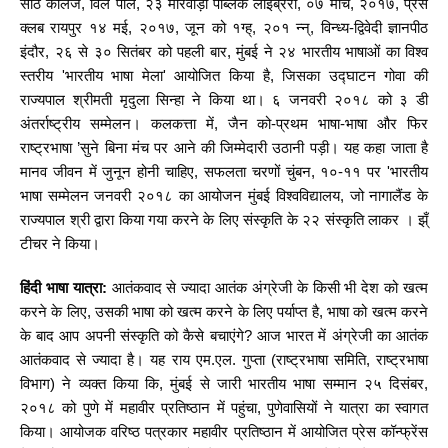
साठे कॉलेज, विले पार्ले, २३ मारवाड़ी पब्लिक लाइब्रेरी, ०७ मार्च, २०१७, प्रेस
क्लब रायपुर १४ मई, २०१७, जून को १ग्ह्, २०१ न्न्, विन्ध्य-द्विवेदी ज्ञानपीठ
इंदौर, २६ से ३० सितंबर को पहली बार, मुंबई ने २४ भारतीय भाषाओं का विश्व
स्तरीय 'भारतीय भाषा मेला' आयोजित किया है, जिसका उद्घाटन गोवा की
राज्यपाल श्रीमती मृदुला सिन्हा ने किया था। ६ जनवरी २०१८ को ३ डी
अंतर्राष्ट्रीय सम्मेलन। कलकत्ता में, जैन को-प्रथम भाषा-भाषा और फिर
राष्ट्रभाषा ’सुने बिना मंच पर आने की जिम्मेदारी उठानी पड़ी। यह कहा जाता है
मानव जीवन में जुनून होनी चाहिए, सफलता चरणों चुंबन, १०-११ पर 'भारतीय
भाषा सम्मेलन जनवरी २०१८ का आयोजन मुंबई विश्वविद्यालय, जो नागालैंड के
राज्यपाल श्री द्वारा किया गया करने के लिए संस्कृति के २२ संस्कृति लाकर । झ्ँ
टीचर ने किया।
हिंदी भाषा यात्रा:
आतंकवाद से ज्यादा आतंक अंग्रेजी के किसी भी देश को खत्म
करने के लिए, उसकी भाषा को खत्म करने के लिए पर्याप्त है, भाषा को खत्म करने
के बाद आप अपनी संस्कृति को कैसे बचाएंगे? आज भारत में अंग्रेजी का आतंक
आतंकवाद से ज्यादा है। यह राय एम.एल. गुप्ता (राष्ट्रभाषा समिति, राष्ट्रभाषा
विभाग) ने व्यक्त किया कि, मुंबई से जारी भारतीय भाषा सम्मान २५ दिसंबर,
२०१८ को पुणे में महावीर प्रतिष्ठान में पहुंचा, पुणेवासियों ने यात्रा का स्वागत
किया। आयोजक वरिष्ठ पत्रकार महावीर प्रतिष्ठान में आयोजित प्रेस कॉन्फ्रेंस