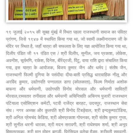
१९ जुलाई २०१५ की सुबह मुंबई में स्थित पहला राजस्थानी समाज का पवित्र
प्रांगण, जिसे १९४७ में स्थापित किया गया था, जो स्वामी लक्ष्मीनारायण जी के
मंदिर पर स्थित है, जहाँ यात्रा की सफलता के लिए यज्ञ आयोजित किया गया था,
दिलीप पंडित जी ११ पंडित एस / श्री दिलीप, सुनील, जय प्रकाश, लोकेश,
अवनीश, सूर्यमणि, राकेश, दिनेश, बीरेंद्रजी, पिंटू, वाया राशि द्वारा संचालित किया
गया, इस यात्रा के आयोजक, बिजय कुमार जैन और धर्मप | संतोष जैन,
राजस्थानी फिल्मी दुनिया के पसंदीदा दीया-बाती प्रसिद्ध धारावाहिक नीलू और
अरविंद कुमार, उद्योगपति पन्नालाल डागा (कोलकाता), फिल्म निर्माता अशोक
बाफना और धर्मपत्नी, उद्योगपति विनोद मोरवाल और धर्मपत्नी सावित्री
मोरवाल,रामवतार तनीवाला और धर्मपत्नी अचिन्तिवति अचिन्त्य पुजारी राजस्थान
पटियाला एसोसिएशन कमेटी, पटवी राजेंद्र बारहट, उदयपुर, राजस्थान सेवा
संघ। नगर अध्यक्ष और कुलपति श्री विनोद टिबड़ेवाल, श्री इन्दकुम्पाटोडिया,
श्री अनिल प्रेमचंद केडिया, श्री ओमप्रकाश गोयनका, श्री संतोष कुमार गुप्ता,
श्री सुनील धरनी धारका, श्री मदन सरावगी, श्री राधेश्याम शर्मा, श्री अनूप
हिम्मतरामका, श्री मान मोहन बागड़ी, प्रिंसिपल वलेचा मैडम, श्रीमती समदानी,