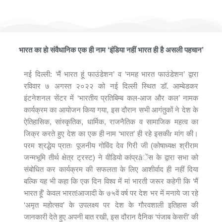
मैं भारत हूँ फाउंडेशन ने आयोजित किया भव्यातिभव्य कार्यक्रम ‘भारतीय प्रतिबिम्ब
कल-आज और कल’
भारत का हो संवैधानिक एक ही नाम ‘इंडिया नहीं भारत ही है असली पहचान’
नई दिल्ली: ‘मैं भारत हूं फाउंडेशन’ व ‘नमह भारत फाउंडेशन’ द्वारा
रविवार ७ अगस्त २०२२ को नई दिल्ली स्थित डॉ. आम्बेडकर
इंटनेशनल सेंटर में ‘भारतीय प्रतिबिम्ब कल-आज और कल’ नामक
कार्यक्रम का आयोजन किया गया, इस दौरान सभी आगंतुकों ने देश के
ऐतिहासिक, सांस्कृतिक, धार्मिक, राजनैतिक व सामाजिक महत्व का
जिक्र करते हुए देश का एक ही नाम ‘भारत’ ही रहे इसकीr मांग की।
परम श्रद्धेय प्रातः पूजनीय गोविंद देव गिरी जी (कोषाध्यक्ष श्रीराम
जन्मभूमि तीर्थ क्षेत्र ट्रस्ट) ने वीडियो कांप्रâेंस के द्वारा सभा को
संबोधित कर कार्यक्रम की सफलता के लिए आशीर्वाद ही नहीं दिया
बल्कि यह भी कहा कि एक दिन विश्व में मां भारती जरूर कहेगी कि ‘मैं
भारत हूँ’ केवल भारत!आजादी के ७५वें वर्ष पर देश भर में मनाये जा रहे
‘अमृत महोत्सव’ के उपलक्ष्य पर देश के गौरवशाली इतिहास की
जानकारी देते हुए अपनी बात रखी, इस दौरान दैनिक ‘पंजाब केसरी’ की