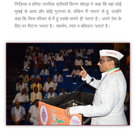
निर्देशक व वरिष्ठ नागरिक श्रीमती किरण चोपड़ा ने कहा कि यहां कोई
मुम्बई से आया और कोई गुजरात से, लेकिन मैं ‘भारत’ से हूं, उन्होंने
कहा कि जिस परिवार से मैं हूं उसके मायने ही ‘भारत’ है। अपने देश के
लिए मर मिटना ‘भारत’ है। समर्पण, त्याग व बलिदान ‘भारत’ है।