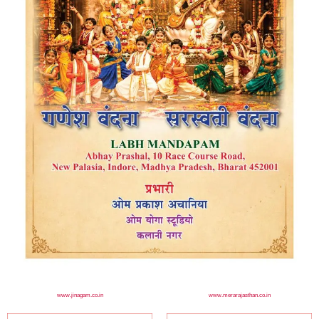
www.jinagam.co.in
www.merarajasthan.co.in