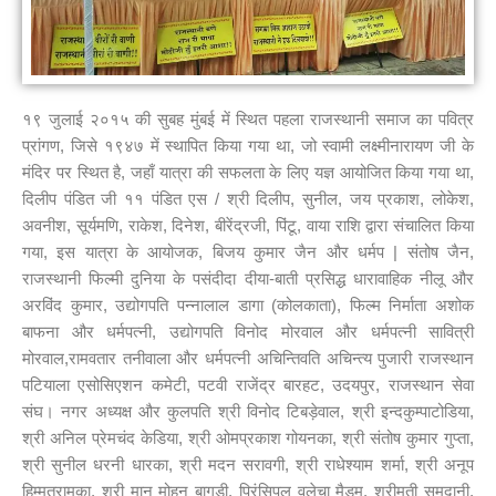
१९ जुलाई २०१५ की सुबह मुंबई में स्थित पहला राजस्थानी समाज का पवित्र
प्रांगण, जिसे १९४७ में स्थापित किया गया था, जो स्वामी लक्ष्मीनारायण जी के
मंदिर पर स्थित है, जहाँ यात्रा की सफलता के लिए यज्ञ आयोजित किया गया था,
दिलीप पंडित जी ११ पंडित एस / श्री दिलीप, सुनील, जय प्रकाश, लोकेश,
अवनीश, सूर्यमणि, राकेश, दिनेश, बीरेंद्रजी, पिंटू, वाया राशि द्वारा संचालित किया
गया, इस यात्रा के आयोजक, बिजय कुमार जैन और धर्मप | संतोष जैन,
राजस्थानी फिल्मी दुनिया के पसंदीदा दीया-बाती प्रसिद्ध धारावाहिक नीलू और
अरविंद कुमार, उद्योगपति पन्नालाल डागा (कोलकाता), फिल्म निर्माता अशोक
बाफना और धर्मपत्नी, उद्योगपति विनोद मोरवाल और धर्मपत्नी सावित्री
मोरवाल,रामवतार तनीवाला और धर्मपत्नी अचिन्तिवति अचिन्त्य पुजारी राजस्थान
पटियाला एसोसिएशन कमेटी, पटवी राजेंद्र बारहट, उदयपुर, राजस्थान सेवा
संघ। नगर अध्यक्ष और कुलपति श्री विनोद टिबड़ेवाल, श्री इन्दकुम्पाटोडिया,
श्री अनिल प्रेमचंद केडिया, श्री ओमप्रकाश गोयनका, श्री संतोष कुमार गुप्ता,
श्री सुनील धरनी धारका, श्री मदन सरावगी, श्री राधेश्याम शर्मा, श्री अनूप
हिम्मतरामका, श्री मान मोहन बागड़ी, प्रिंसिपल वलेचा मैडम, श्रीमती समदानी,