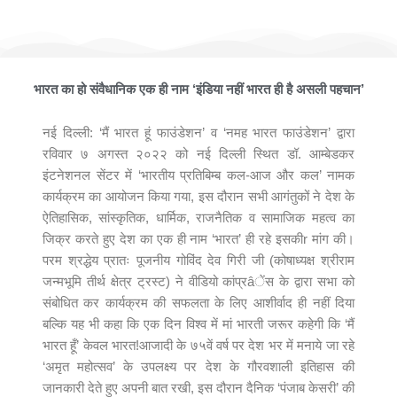
मैं भारत हूँ फाउंडेशन ने आयोजित किया भव्यातिभव्य कार्यक्रम ‘भारतीय प्रतिबिम्ब
कल-आज और कल’
भारत का हो संवैधानिक एक ही नाम ‘इंडिया नहीं भारत ही है असली पहचान’
नई दिल्ली: ‘मैं भारत हूं फाउंडेशन’ व ‘नमह भारत फाउंडेशन’ द्वारा
रविवार ७ अगस्त २०२२ को नई दिल्ली स्थित डॉ. आम्बेडकर
इंटनेशनल सेंटर में ‘भारतीय प्रतिबिम्ब कल-आज और कल’ नामक
कार्यक्रम का आयोजन किया गया, इस दौरान सभी आगंतुकों ने देश के
ऐतिहासिक, सांस्कृतिक, धार्मिक, राजनैतिक व सामाजिक महत्व का
जिक्र करते हुए देश का एक ही नाम ‘भारत’ ही रहे इसकीr मांग की।
परम श्रद्धेय प्रातः पूजनीय गोविंद देव गिरी जी (कोषाध्यक्ष श्रीराम
जन्मभूमि तीर्थ क्षेत्र ट्रस्ट) ने वीडियो कांप्रâेंस के द्वारा सभा को
संबोधित कर कार्यक्रम की सफलता के लिए आशीर्वाद ही नहीं दिया
बल्कि यह भी कहा कि एक दिन विश्व में मां भारती जरूर कहेगी कि ‘मैं
भारत हूँ’ केवल भारत!आजादी के ७५वें वर्ष पर देश भर में मनाये जा रहे
‘अमृत महोत्सव’ के उपलक्ष्य पर देश के गौरवशाली इतिहास की
जानकारी देते हुए अपनी बात रखी, इस दौरान दैनिक ‘पंजाब केसरी’ की