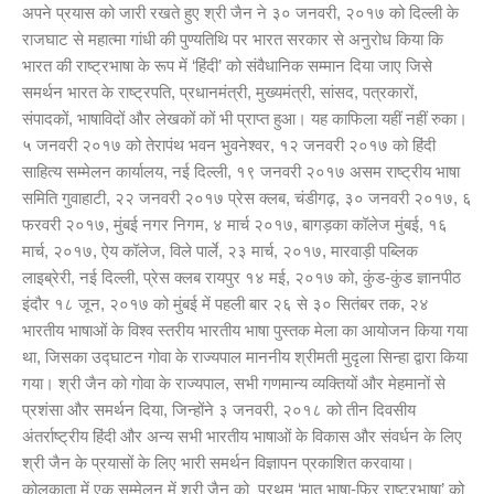
अपने प्रयास को जारी रखते हुए श्री जैन ने ३० जनवरी, २०१७ को दिल्ली के
राजघाट से महात्मा गांधी की पुण्यतिथि पर भारत सरकार से अनुरोध किया कि
भारत की राष्ट्रभाषा के रूप में ‘हिंदी’ को संवैधानिक सम्मान दिया जाए जिसे
समर्थन भारत के राष्ट्रपति, प्रधानमंत्री, मुख्यमंत्री, सांसद, पत्रकारों,
संपादकों, भाषाविदों और लेखकों कों भी प्राप्त हुआ। यह काफिला यहीं नहीं रुका।
५ जनवरी २०१७ को तेरापंथ भवन भुवनेश्वर, १२ जनवरी २०१७ को हिंदी
साहित्य सम्मेलन कार्यालय, नई दिल्ली, १९ जनवरी २०१७ असम राष्ट्रीय भाषा
समिति गुवाहाटी, २२ जनवरी २०१७ प्रेस क्लब, चंडीगढ़, ३० जनवरी २०१७, ६
फरवरी २०१७, मुंबई नगर निगम, ४ मार्च २०१७, बागड़का कॉलेज मुंबई, १६
मार्च, २०१७, ऐय कॉलेज, विले पार्ले, २३ मार्च, २०१७, मारवाड़ी पब्लिक
लाइब्रेरी, नई दिल्ली, प्रेस क्लब रायपुर १४ मई, २०१७ को, कुंड-कुंड ज्ञानपीठ
इंदौर १८ जून, २०१७ को मुंबई में पहली बार २६ से ३० सितंबर तक, २४
भारतीय भाषाओं के विश्व स्तरीय भारतीय भाषा पुस्तक मेला का आयोजन किया गया
था, जिसका उद्घाटन गोवा के राज्यपाल माननीय श्रीमती मुदृला सिन्हा द्वारा किया
गया। श्री जैन को गोवा के राज्यपाल, सभी गणमान्य व्यक्तियों और मेहमानों से
प्रशंसा और समर्थन दिया, जिन्होंने ३ जनवरी, २०१८ को तीन दिवसीय
अंतर्राष्ट्रीय हिंदी और अन्य सभी भारतीय भाषाओं के विकास और संवर्धन के लिए
श्री जैन के प्रयासों के लिए भारी समर्थन विज्ञापन प्रकाशित करवाया।
कोलकाता में एक सम्मेलन में श्री जैन को प्रथम ‘मातृ भाषा-फिर राष्ट्रभाषा’ को