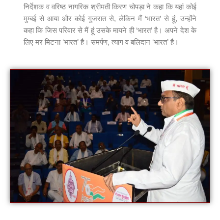
निर्देशक व वरिष्ठ नागरिक श्रीमती किरण चोपड़ा ने कहा कि यहां कोई
मुम्बई से आया और कोई गुजरात से, लेकिन मैं ‘भारत’ से हूं, उन्होंने
कहा कि जिस परिवार से मैं हूं उसके मायने ही ‘भारत’ है। अपने देश के
लिए मर मिटना ‘भारत’ है। समर्पण, त्याग व बलिदान ‘भारत’ है।