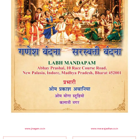
www.jinagam.co.in
www.merarajasthan.co.in