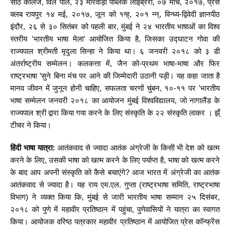
साठे कॉलेज, विले पार्ले, २३ मारवाड़ी पब्लिक लाइब्रेरी, ०७ मार्च, २०१७, प्रेस
क्लब रायपुर १४ मई, २०१७, जून को १ग्ह्, २०१ न्न्, विन्ध्य-द्विवेदी ज्ञानपीठ
इंदौर, २६ से ३० सितंबर को पहली बार, मुंबई ने २४ भारतीय भाषाओं का विश्व
स्तरीय 'भारतीय भाषा मेला' आयोजित किया है, जिसका उद्घाटन गोवा की
राज्यपाल श्रीमती मृदुला सिन्हा ने किया था। ६ जनवरी २०१८ को ३ डी
अंतर्राष्ट्रीय सम्मेलन। कलकत्ता में, जैन को-प्रथम भाषा-भाषा और फिर
राष्ट्रभाषा ’सुने बिना मंच पर आने की जिम्मेदारी उठानी पड़ी। यह कहा जाता है
मानव जीवन में जुनून होनी चाहिए, सफलता चरणों चुंबन, १०-११ पर 'भारतीय
भाषा सम्मेलन जनवरी २०१८ का आयोजन मुंबई विश्वविद्यालय, जो नागालैंड के
राज्यपाल श्री द्वारा किया गया करने के लिए संस्कृति के २२ संस्कृति लाकर । झ्ँ
टीचर ने किया।
हिंदी भाषा यात्रा:
आतंकवाद से ज्यादा आतंक अंग्रेजी के किसी भी देश को खत्म
करने के लिए, उसकी भाषा को खत्म करने के लिए पर्याप्त है, भाषा को खत्म करने
के बाद आप अपनी संस्कृति को कैसे बचाएंगे? आज भारत में अंग्रेजी का आतंक
आतंकवाद से ज्यादा है। यह राय एम.एल. गुप्ता (राष्ट्रभाषा समिति, राष्ट्रभाषा
विभाग) ने व्यक्त किया कि, मुंबई से जारी भारतीय भाषा सम्मान २५ दिसंबर,
२०१८ को पुणे में महावीर प्रतिष्ठान में पहुंचा, पुणेवासियों ने यात्रा का स्वागत
किया। आयोजक वरिष्ठ पत्रकार महावीर प्रतिष्ठान में आयोजित प्रेस कॉन्फ्रेंस