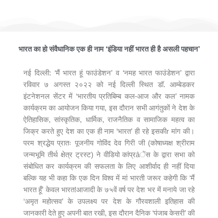
मैं भारत हूँ फाउंडेशन ने आयोजित किया भव्यातिभव्य कार्यक्रम ‘भारतीय प्रतिबिम्ब
कल-आज और कल’
भारत का हो संवैधानिक एक ही नाम ‘इंडिया नहीं भारत ही है असली पहचान’
नई दिल्ली: ‘मैं भारत हूं फाउंडेशन’ व ‘नमह भारत फाउंडेशन’ द्वारा
रविवार ७ अगस्त २०२२ को नई दिल्ली स्थित डॉ. आम्बेडकर
इंटनेशनल सेंटर में ‘भारतीय प्रतिबिम्ब कल-आज और कल’ नामक
कार्यक्रम का आयोजन किया गया, इस दौरान सभी आगंतुकों ने देश के
ऐतिहासिक, सांस्कृतिक, धार्मिक, राजनैतिक व सामाजिक महत्व का
जिक्र करते हुए देश का एक ही नाम ‘भारत’ ही रहे इसकीr मांग की।
परम श्रद्धेय प्रातः पूजनीय गोविंद देव गिरी जी (कोषाध्यक्ष श्रीराम
जन्मभूमि तीर्थ क्षेत्र ट्रस्ट) ने वीडियो कांप्रâेंस के द्वारा सभा को
संबोधित कर कार्यक्रम की सफलता के लिए आशीर्वाद ही नहीं दिया
बल्कि यह भी कहा कि एक दिन विश्व में मां भारती जरूर कहेगी कि ‘मैं
भारत हूँ’ केवल भारत!आजादी के ७५वें वर्ष पर देश भर में मनाये जा रहे
‘अमृत महोत्सव’ के उपलक्ष्य पर देश के गौरवशाली इतिहास की
जानकारी देते हुए अपनी बात रखी, इस दौरान दैनिक ‘पंजाब केसरी’ की