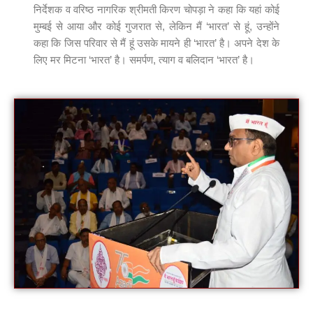
निर्देशक व वरिष्ठ नागरिक श्रीमती किरण चोपड़ा ने कहा कि यहां कोई
मुम्बई से आया और कोई गुजरात से, लेकिन मैं ‘भारत’ से हूं, उन्होंने
कहा कि जिस परिवार से मैं हूं उसके मायने ही ‘भारत’ है। अपने देश के
लिए मर मिटना ‘भारत’ है। समर्पण, त्याग व बलिदान ‘भारत’ है।