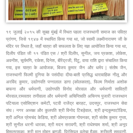
१९ जुलाई २०१५ की सुबह मुंबई में स्थित पहला राजस्थानी समाज का पवित्र
प्रांगण, जिसे १९४७ में स्थापित किया गया था, जो स्वामी लक्ष्मीनारायण जी के
मंदिर पर स्थित है, जहाँ यात्रा की सफलता के लिए यज्ञ आयोजित किया गया था,
दिलीप पंडित जी ११ पंडित एस / श्री दिलीप, सुनील, जय प्रकाश, लोकेश,
अवनीश, सूर्यमणि, राकेश, दिनेश, बीरेंद्रजी, पिंटू, वाया राशि द्वारा संचालित किया
गया, इस यात्रा के आयोजक, बिजय कुमार जैन और धर्मप | संतोष जैन,
राजस्थानी फिल्मी दुनिया के पसंदीदा दीया-बाती प्रसिद्ध धारावाहिक नीलू और
अरविंद कुमार, उद्योगपति पन्नालाल डागा (कोलकाता), फिल्म निर्माता अशोक
बाफना और धर्मपत्नी, उद्योगपति विनोद मोरवाल और धर्मपत्नी सावित्री
मोरवाल,रामवतार तनीवाला और धर्मपत्नी अचिन्तिवति अचिन्त्य पुजारी राजस्थान
पटियाला एसोसिएशन कमेटी, पटवी राजेंद्र बारहट, उदयपुर, राजस्थान सेवा
संघ। नगर अध्यक्ष और कुलपति श्री विनोद टिबड़ेवाल, श्री इन्दकुम्पाटोडिया,
श्री अनिल प्रेमचंद केडिया, श्री ओमप्रकाश गोयनका, श्री संतोष कुमार गुप्ता,
श्री सुनील धरनी धारका, श्री मदन सरावगी, श्री राधेश्याम शर्मा, श्री अनूप
हिम्मतरामका, श्री मान मोहन बागड़ी, प्रिंसिपल वलेचा मैडम, श्रीमती समदानी,