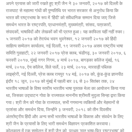
अपने प्रयास को जारी रखते हुए श्री जैन ने ३० जनवरी, २०१७ को दिल्ली के
राजघाट से महात्मा गांधी की पुण्यतिथि पर भारत सरकार से अनुरोध किया कि
भारत की राष्ट्रभाषा के रूप में ‘हिंदी’ को संवैधानिक सम्मान दिया जाए जिसे
समर्थन भारत के राष्ट्रपति, प्रधानमंत्री, मुख्यमंत्री, सांसद, पत्रकारों,
संपादकों, भाषाविदों और लेखकों कों भी प्राप्त हुआ। यह काफिला यहीं नहीं रुका।
५ जनवरी २०१७ को तेरापंथ भवन भुवनेश्वर, १२ जनवरी २०१७ को हिंदी
साहित्य सम्मेलन कार्यालय, नई दिल्ली, १९ जनवरी २०१७ असम राष्ट्रीय भाषा
समिति गुवाहाटी, २२ जनवरी २०१७ प्रेस क्लब, चंडीगढ़, ३० जनवरी २०१७, ६
फरवरी २०१७, मुंबई नगर निगम, ४ मार्च २०१७, बागड़का कॉलेज मुंबई, १६
मार्च, २०१७, ऐय कॉलेज, विले पार्ले, २३ मार्च, २०१७, मारवाड़ी पब्लिक
लाइब्रेरी, नई दिल्ली, प्रेस क्लब रायपुर १४ मई, २०१७ को, कुंड-कुंड ज्ञानपीठ
इंदौर १८ जून, २०१७ को मुंबई में पहली बार २६ से ३० सितंबर तक, २४
भारतीय भाषाओं के विश्व स्तरीय भारतीय भाषा पुस्तक मेला का आयोजन किया गया
था, जिसका उद्घाटन गोवा के राज्यपाल माननीय श्रीमती मुदृला सिन्हा द्वारा किया
गया। श्री जैन को गोवा के राज्यपाल, सभी गणमान्य व्यक्तियों और मेहमानों से
प्रशंसा और समर्थन दिया, जिन्होंने ३ जनवरी, २०१८ को तीन दिवसीय
अंतर्राष्ट्रीय हिंदी और अन्य सभी भारतीय भाषाओं के विकास और संवर्धन के लिए
श्री जैन के प्रयासों के लिए भारी समर्थन विज्ञापन प्रकाशित करवाया।
कोलकाता में एक सम्मेलन में श्री जैन को प्रथम ‘मातृ भाषा-फिर राष्ट्रभाषा’ को