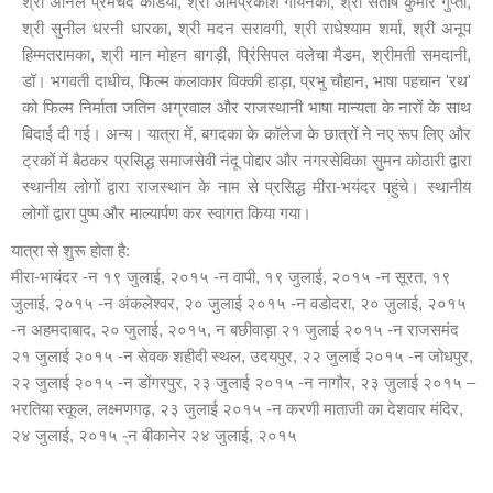
श्री अनिल प्रेमचंद केडिया, श्री ओमप्रकाश गोयनका, श्री संतोष कुमार गुप्ता,
श्री सुनील धरनी धारका, श्री मदन सरावगी, श्री राधेश्याम शर्मा, श्री अनूप
हिम्मतरामका, श्री मान मोहन बागड़ी, प्रिंसिपल वलेचा मैडम, श्रीमती समदानी,
डॉ। भगवती दाधीच, फिल्म कलाकार विक्की हाड़ा, प्रभु चौहान, भाषा पहचान 'रथ'
को फिल्म निर्माता जतिन अग्रवाल और राजस्थानी भाषा मान्यता के नारों के साथ
विदाई दी गई। अन्य। यात्रा में, बगदका के कॉलेज के छात्रों ने नए रूप लिए और
ट्रकों में बैठकर प्रसिद्ध समाजसेवी नंदू पोद्दार और नगरसेविका सुमन कोठारी द्वारा
स्थानीय लोगों द्वारा राजस्थान के नाम से प्रसिद्ध मीरा-भयंदर पहुंचे। स्थानीय
लोगों द्वारा पुष्प और माल्यार्पण कर स्वागत किया गया।
यात्रा से शुरू होता है:
मीरा-भायंदर -न १९ जुलाई, २०१५ -न वापी, १९ जुलाई, २०१५ -न सूरत, १९
जुलाई, २०१५ -न अंकलेश्वर, २० जुलाई २०१५ -न वडोदरा, २० जुलाई, २०१५
-न अहमदाबाद, २० जुलाई, २०१५, न बछीवाड़ा २१ जुलाई २०१५ -न राजसमंद
२१ जुलाई २०१५ -न सेवक शहीदी स्थल, उदयपुर, २२ जुलाई २०१५ -न जोधपुर,
२२ जुलाई २०१५ -न डोंगरपुर, २३ जुलाई २०१५ -न नागौर, २३ जुलाई २०१५ –
भरतिया स्कूल, लक्ष्मणगढ़, २३ जुलाई २०१५ -न करणी माताजी का देशवार मंदिर,
२४ जुलाई, २०१५ -्न बीकानेर २४ जुलाई, २०१५