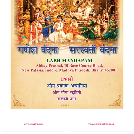
www.jinagam.co.in
www.merarajasthan.co.in