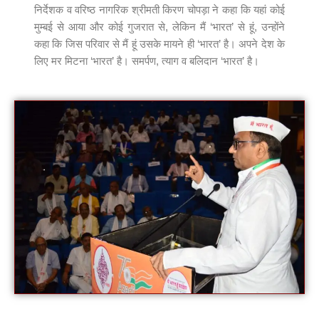
निर्देशक व वरिष्ठ नागरिक श्रीमती किरण चोपड़ा ने कहा कि यहां कोई
मुम्बई से आया और कोई गुजरात से, लेकिन मैं ‘भारत’ से हूं, उन्होंने
कहा कि जिस परिवार से मैं हूं उसके मायने ही ‘भारत’ है। अपने देश के
लिए मर मिटना ‘भारत’ है। समर्पण, त्याग व बलिदान ‘भारत’ है।