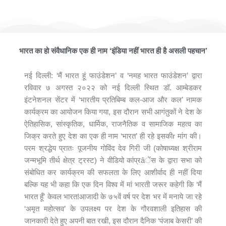
मैं भारत हूँ फाउंडेशन ने आयोजित किया भव्यातिभव्य कार्यक्रम ‘भारतीय प्रतिबिम्ब
कल-आज और कल’
भारत का हो संवैधानिक एक ही नाम ‘इंडिया नहीं भारत ही है असली पहचान’
नई दिल्ली: ‘मैं भारत हूं फाउंडेशन’ व ‘नमह भारत फाउंडेशन’ द्वारा
रविवार ७ अगस्त २०२२ को नई दिल्ली स्थित डॉ. आम्बेडकर
इंटनेशनल सेंटर में ‘भारतीय प्रतिबिम्ब कल-आज और कल’ नामक
कार्यक्रम का आयोजन किया गया, इस दौरान सभी आगंतुकों ने देश के
ऐतिहासिक, सांस्कृतिक, धार्मिक, राजनैतिक व सामाजिक महत्व का
जिक्र करते हुए देश का एक ही नाम ‘भारत’ ही रहे इसकीr मांग की।
परम श्रद्धेय प्रातः पूजनीय गोविंद देव गिरी जी (कोषाध्यक्ष श्रीराम
जन्मभूमि तीर्थ क्षेत्र ट्रस्ट) ने वीडियो कांप्रâेंस के द्वारा सभा को
संबोधित कर कार्यक्रम की सफलता के लिए आशीर्वाद ही नहीं दिया
बल्कि यह भी कहा कि एक दिन विश्व में मां भारती जरूर कहेगी कि ‘मैं
भारत हूँ’ केवल भारत!आजादी के ७५वें वर्ष पर देश भर में मनाये जा रहे
‘अमृत महोत्सव’ के उपलक्ष्य पर देश के गौरवशाली इतिहास की
जानकारी देते हुए अपनी बात रखी, इस दौरान दैनिक ‘पंजाब केसरी’ की