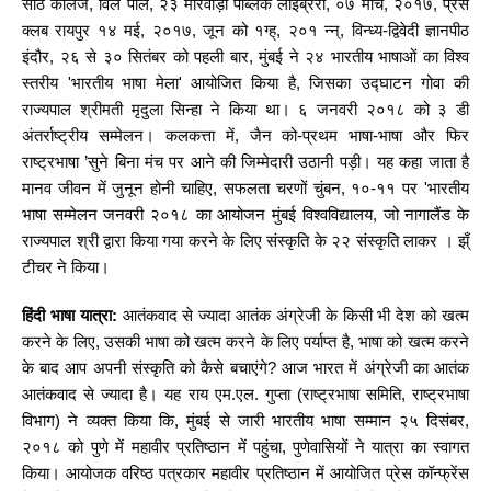
साठे कॉलेज, विले पार्ले, २३ मारवाड़ी पब्लिक लाइब्रेरी, ०७ मार्च, २०१७, प्रेस
क्लब रायपुर १४ मई, २०१७, जून को १ग्ह्, २०१ न्न्, विन्ध्य-द्विवेदी ज्ञानपीठ
इंदौर, २६ से ३० सितंबर को पहली बार, मुंबई ने २४ भारतीय भाषाओं का विश्व
स्तरीय 'भारतीय भाषा मेला' आयोजित किया है, जिसका उद्घाटन गोवा की
राज्यपाल श्रीमती मृदुला सिन्हा ने किया था। ६ जनवरी २०१८ को ३ डी
अंतर्राष्ट्रीय सम्मेलन। कलकत्ता में, जैन को-प्रथम भाषा-भाषा और फिर
राष्ट्रभाषा ’सुने बिना मंच पर आने की जिम्मेदारी उठानी पड़ी। यह कहा जाता है
मानव जीवन में जुनून होनी चाहिए, सफलता चरणों चुंबन, १०-११ पर 'भारतीय
भाषा सम्मेलन जनवरी २०१८ का आयोजन मुंबई विश्वविद्यालय, जो नागालैंड के
राज्यपाल श्री द्वारा किया गया करने के लिए संस्कृति के २२ संस्कृति लाकर । झ्ँ
टीचर ने किया।
हिंदी भाषा यात्रा:
आतंकवाद से ज्यादा आतंक अंग्रेजी के किसी भी देश को खत्म
करने के लिए, उसकी भाषा को खत्म करने के लिए पर्याप्त है, भाषा को खत्म करने
के बाद आप अपनी संस्कृति को कैसे बचाएंगे? आज भारत में अंग्रेजी का आतंक
आतंकवाद से ज्यादा है। यह राय एम.एल. गुप्ता (राष्ट्रभाषा समिति, राष्ट्रभाषा
विभाग) ने व्यक्त किया कि, मुंबई से जारी भारतीय भाषा सम्मान २५ दिसंबर,
२०१८ को पुणे में महावीर प्रतिष्ठान में पहुंचा, पुणेवासियों ने यात्रा का स्वागत
किया। आयोजक वरिष्ठ पत्रकार महावीर प्रतिष्ठान में आयोजित प्रेस कॉन्फ्रेंस