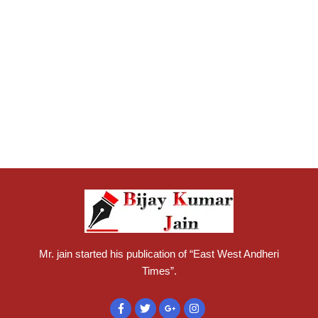
Mr. jain started his publication of “East West Andheri
Times”.