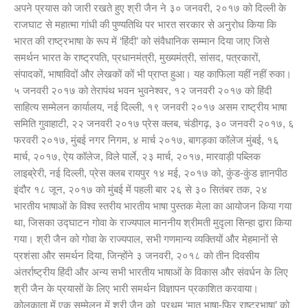
अपने प्रयास को जारी रखते हुए श्री जैन ने ३० जनवरी, २०१७ को दिल्ली के
राजघाट से महात्मा गांधी की पुण्यतिथि पर भारत सरकार से अनुरोध किया कि
भारत की राष्ट्रभाषा के रूप में ‘हिंदी’ को संवैधानिक सम्मान दिया जाए जिसे
समर्थन भारत के राष्ट्रपति, प्रधानमंत्री, मुख्यमंत्री, सांसद, पत्रकारों,
संपादकों, भाषाविदों और लेखकों कों भी प्राप्त हुआ। यह काफिला यहीं नहीं रुका।
५ जनवरी २०१७ को तेरापंथ भवन भुवनेश्वर, १२ जनवरी २०१७ को हिंदी
साहित्य सम्मेलन कार्यालय, नई दिल्ली, १९ जनवरी २०१७ असम राष्ट्रीय भाषा
समिति गुवाहाटी, २२ जनवरी २०१७ प्रेस क्लब, चंडीगढ़, ३० जनवरी २०१७, ६
फरवरी २०१७, मुंबई नगर निगम, ४ मार्च २०१७, बागड़का कॉलेज मुंबई, १६
मार्च, २०१७, ऐय कॉलेज, विले पार्ले, २३ मार्च, २०१७, मारवाड़ी पब्लिक
लाइब्रेरी, नई दिल्ली, प्रेस क्लब रायपुर १४ मई, २०१७ को, कुंड-कुंड ज्ञानपीठ
इंदौर १८ जून, २०१७ को मुंबई में पहली बार २६ से ३० सितंबर तक, २४
भारतीय भाषाओं के विश्व स्तरीय भारतीय भाषा पुस्तक मेला का आयोजन किया गया
था, जिसका उद्घाटन गोवा के राज्यपाल माननीय श्रीमती मुदृला सिन्हा द्वारा किया
गया। श्री जैन को गोवा के राज्यपाल, सभी गणमान्य व्यक्तियों और मेहमानों से
प्रशंसा और समर्थन दिया, जिन्होंने ३ जनवरी, २०१८ को तीन दिवसीय
अंतर्राष्ट्रीय हिंदी और अन्य सभी भारतीय भाषाओं के विकास और संवर्धन के लिए
श्री जैन के प्रयासों के लिए भारी समर्थन विज्ञापन प्रकाशित करवाया।
कोलकाता में एक सम्मेलन में श्री जैन को प्रथम ‘मातृ भाषा-फिर राष्ट्रभाषा’ को