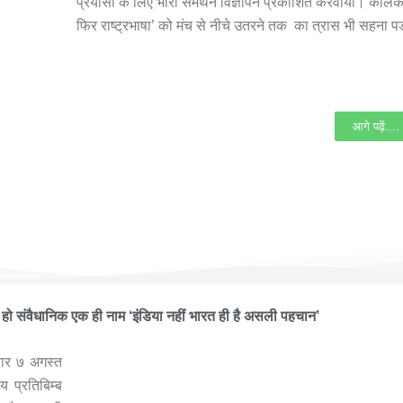
प्रयासों के लिए भारी समर्थन विज्ञापन प्रकाशित करवाया। कोलकाता
फिर राष्ट्रभाषा’ को मंच से नीचे उतरने तक का त्रास भी सहना 
आगे पढ़ें....
 हूँ फाउंडेशन ने आयोजित किया भव्यातिभव्य कार्यक्रम ‘भारतीय प्रतिबिम्ब कल-
हो संवैधानिक एक ही नाम ‘इंडिया नहीं भारत ही है असली पहचान’
िवार ७ अगस्त
 प्रतिबिम्ब