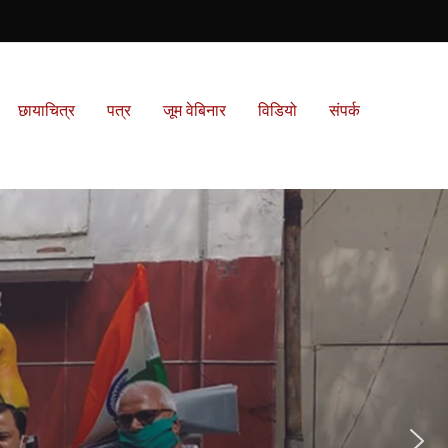
छायाचित्र
पत्र
जूम वेबिनार
विडियो
संपर्क