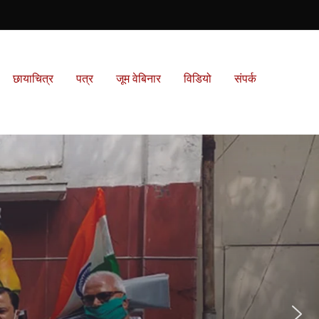
छायाचित्र
पत्र
जूम वेबिनार
विडियो
संपर्क