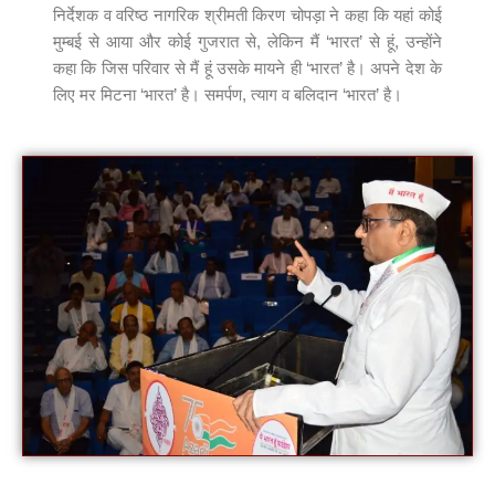
निर्देशक व वरिष्ठ नागरिक श्रीमती किरण चोपड़ा ने कहा कि यहां कोई
मुम्बई से आया और कोई गुजरात से, लेकिन मैं ‘भारत’ से हूं, उन्होंने
कहा कि जिस परिवार से मैं हूं उसके मायने ही ‘भारत’ है। अपने देश के
लिए मर मिटना ‘भारत’ है। समर्पण, त्याग व बलिदान ‘भारत’ है।