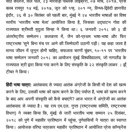
साठे कॉलेज, विले पार्ले, २३ मारवाड़ी पब्लिक लाइब्रेरी, ०७ मार्च, २०१७, प्रेस
क्लब रायपुर १४ मई, २०१७, जून को १ग्ह्, २०१ न्न्, विन्ध्य-द्विवेदी ज्ञानपीठ
इंदौर, २६ से ३० सितंबर को पहली बार, मुंबई ने २४ भारतीय भाषाओं का विश्व
स्तरीय 'भारतीय भाषा मेला' आयोजित किया है, जिसका उद्घाटन गोवा की
राज्यपाल श्रीमती मृदुला सिन्हा ने किया था। ६ जनवरी २०१८ को ३ डी
अंतर्राष्ट्रीय सम्मेलन। कलकत्ता में, जैन को-प्रथम भाषा-भाषा और फिर
राष्ट्रभाषा ’सुने बिना मंच पर आने की जिम्मेदारी उठानी पड़ी। यह कहा जाता है
मानव जीवन में जुनून होनी चाहिए, सफलता चरणों चुंबन, १०-११ पर 'भारतीय
भाषा सम्मेलन जनवरी २०१८ का आयोजन मुंबई विश्वविद्यालय, जो नागालैंड के
राज्यपाल श्री द्वारा किया गया करने के लिए संस्कृति के २२ संस्कृति लाकर । झ्ँ
टीचर ने किया।
हिंदी भाषा यात्रा:
आतंकवाद से ज्यादा आतंक अंग्रेजी के किसी भी देश को खत्म
करने के लिए, उसकी भाषा को खत्म करने के लिए पर्याप्त है, भाषा को खत्म करने
के बाद आप अपनी संस्कृति को कैसे बचाएंगे? आज भारत में अंग्रेजी का आतंक
आतंकवाद से ज्यादा है। यह राय एम.एल. गुप्ता (राष्ट्रभाषा समिति, राष्ट्रभाषा
विभाग) ने व्यक्त किया कि, मुंबई से जारी भारतीय भाषा सम्मान २५ दिसंबर,
२०१८ को पुणे में महावीर प्रतिष्ठान में पहुंचा, पुणेवासियों ने यात्रा का स्वागत
किया। आयोजक वरिष्ठ पत्रकार महावीर प्रतिष्ठान में आयोजित प्रेस कॉन्फ्रेंस