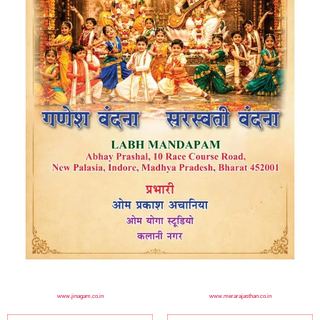
www.jinagam.co.in
www.merarajasthan.co.in