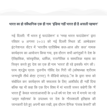
मैं भारत हूँ फाउंडेशन ने आयोजित किया भव्यातिभव्य कार्यक्रम ‘भारतीय प्रतिबिम्ब
कल-आज और कल’
भारत का हो संवैधानिक एक ही नाम ‘इंडिया नहीं भारत ही है असली पहचान’
नई दिल्ली: ‘मैं भारत हूं फाउंडेशन’ व ‘नमह भारत फाउंडेशन’ द्वारा
रविवार ७ अगस्त २०२२ को नई दिल्ली स्थित डॉ. आम्बेडकर
इंटनेशनल सेंटर में ‘भारतीय प्रतिबिम्ब कल-आज और कल’ नामक
कार्यक्रम का आयोजन किया गया, इस दौरान सभी आगंतुकों ने देश के
ऐतिहासिक, सांस्कृतिक, धार्मिक, राजनैतिक व सामाजिक महत्व का
जिक्र करते हुए देश का एक ही नाम ‘भारत’ ही रहे इसकीr मांग की।
परम श्रद्धेय प्रातः पूजनीय गोविंद देव गिरी जी (कोषाध्यक्ष श्रीराम
जन्मभूमि तीर्थ क्षेत्र ट्रस्ट) ने वीडियो कांप्रâेंस के द्वारा सभा को
संबोधित कर कार्यक्रम की सफलता के लिए आशीर्वाद ही नहीं दिया
बल्कि यह भी कहा कि एक दिन विश्व में मां भारती जरूर कहेगी कि ‘मैं
भारत हूँ’ केवल भारत!आजादी के ७५वें वर्ष पर देश भर में मनाये जा रहे
‘अमृत महोत्सव’ के उपलक्ष्य पर देश के गौरवशाली इतिहास की
जानकारी देते हुए अपनी बात रखी, इस दौरान दैनिक ‘पंजाब केसरी’ की