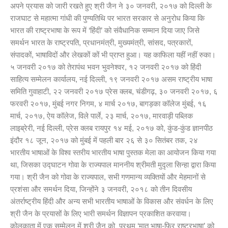
अपने प्रयास को जारी रखते हुए श्री जैन ने ३० जनवरी, २०१७ को दिल्ली के
राजघाट से महात्मा गांधी की पुण्यतिथि पर भारत सरकार से अनुरोध किया कि
भारत की राष्ट्रभाषा के रूप में ‘हिंदी’ को संवैधानिक सम्मान दिया जाए जिसे
समर्थन भारत के राष्ट्रपति, प्रधानमंत्री, मुख्यमंत्री, सांसद, पत्रकारों,
संपादकों, भाषाविदों और लेखकों कों भी प्राप्त हुआ। यह काफिला यहीं नहीं रुका।
५ जनवरी २०१७ को तेरापंथ भवन भुवनेश्वर, १२ जनवरी २०१७ को हिंदी
साहित्य सम्मेलन कार्यालय, नई दिल्ली, १९ जनवरी २०१७ असम राष्ट्रीय भाषा
समिति गुवाहाटी, २२ जनवरी २०१७ प्रेस क्लब, चंडीगढ़, ३० जनवरी २०१७, ६
फरवरी २०१७, मुंबई नगर निगम, ४ मार्च २०१७, बागड़का कॉलेज मुंबई, १६
मार्च, २०१७, ऐय कॉलेज, विले पार्ले, २३ मार्च, २०१७, मारवाड़ी पब्लिक
लाइब्रेरी, नई दिल्ली, प्रेस क्लब रायपुर १४ मई, २०१७ को, कुंड-कुंड ज्ञानपीठ
इंदौर १८ जून, २०१७ को मुंबई में पहली बार २६ से ३० सितंबर तक, २४
भारतीय भाषाओं के विश्व स्तरीय भारतीय भाषा पुस्तक मेला का आयोजन किया गया
था, जिसका उद्घाटन गोवा के राज्यपाल माननीय श्रीमती मुदृला सिन्हा द्वारा किया
गया। श्री जैन को गोवा के राज्यपाल, सभी गणमान्य व्यक्तियों और मेहमानों से
प्रशंसा और समर्थन दिया, जिन्होंने ३ जनवरी, २०१८ को तीन दिवसीय
अंतर्राष्ट्रीय हिंदी और अन्य सभी भारतीय भाषाओं के विकास और संवर्धन के लिए
श्री जैन के प्रयासों के लिए भारी समर्थन विज्ञापन प्रकाशित करवाया।
कोलकाता में एक सम्मेलन में श्री जैन को प्रथम ‘मातृ भाषा-फिर राष्ट्रभाषा’ को