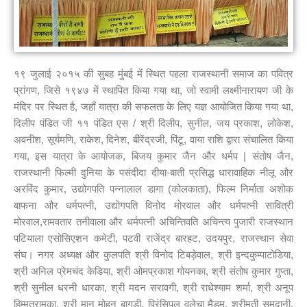
१९ जुलाई २०१५ की सुबह मुंबई में स्थित पहला राजस्थानी समाज का पवित्र
प्रांगण, जिसे १९४७ में स्थापित किया गया था, जो स्वामी लक्ष्मीनारायण जी के
मंदिर पर स्थित है, जहाँ यात्रा की सफलता के लिए यज्ञ आयोजित किया गया था,
दिलीप पंडित जी ११ पंडित एस / श्री दिलीप, सुनील, जय प्रकाश, लोकेश,
अवनीश, सूर्यमणि, राकेश, दिनेश, बीरेंद्रजी, पिंटू, वाया राशि द्वारा संचालित किया
गया, इस यात्रा के आयोजक, बिजय कुमार जैन और धर्मप | संतोष जैन,
राजस्थानी फिल्मी दुनिया के पसंदीदा दीया-बाती प्रसिद्ध धारावाहिक नीलू और
अरविंद कुमार, उद्योगपति पन्नालाल डागा (कोलकाता), फिल्म निर्माता अशोक
बाफना और धर्मपत्नी, उद्योगपति विनोद मोरवाल और धर्मपत्नी सावित्री
मोरवाल,रामवतार तनीवाला और धर्मपत्नी अचिन्तिवति अचिन्त्य पुजारी राजस्थान
पटियाला एसोसिएशन कमेटी, पटवी राजेंद्र बारहट, उदयपुर, राजस्थान सेवा
संघ। नगर अध्यक्ष और कुलपति श्री विनोद टिबड़ेवाल, श्री इन्दकुम्पाटोडिया,
श्री अनिल प्रेमचंद केडिया, श्री ओमप्रकाश गोयनका, श्री संतोष कुमार गुप्ता,
श्री सुनील धरनी धारका, श्री मदन सरावगी, श्री राधेश्याम शर्मा, श्री अनूप
हिम्मतरामका, श्री मान मोहन बागड़ी, प्रिंसिपल वलेचा मैडम, श्रीमती समदानी,