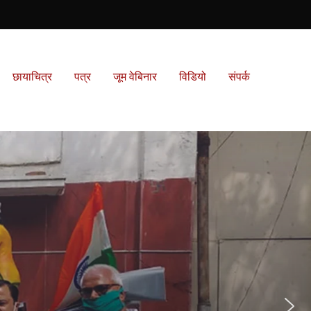
छायाचित्र
पत्र
जूम वेबिनार
विडियो
संपर्क