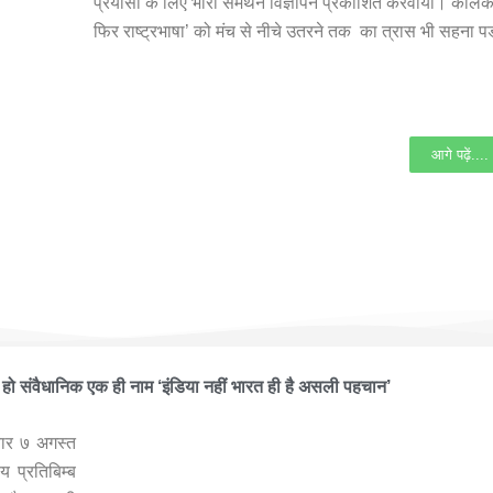
प्रयासों के लिए भारी समर्थन विज्ञापन प्रकाशित करवाया। कोलकाता
फिर राष्ट्रभाषा’ को मंच से नीचे उतरने तक का त्रास भी सहना 
आगे पढ़ें....
 हूँ फाउंडेशन ने आयोजित किया भव्यातिभव्य कार्यक्रम ‘भारतीय प्रतिबिम्ब कल-
हो संवैधानिक एक ही नाम ‘इंडिया नहीं भारत ही है असली पहचान’
िवार ७ अगस्त
 प्रतिबिम्ब