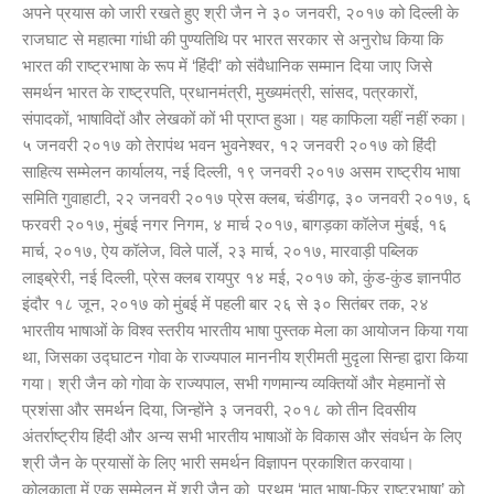
अपने प्रयास को जारी रखते हुए श्री जैन ने ३० जनवरी, २०१७ को दिल्ली के
राजघाट से महात्मा गांधी की पुण्यतिथि पर भारत सरकार से अनुरोध किया कि
भारत की राष्ट्रभाषा के रूप में ‘हिंदी’ को संवैधानिक सम्मान दिया जाए जिसे
समर्थन भारत के राष्ट्रपति, प्रधानमंत्री, मुख्यमंत्री, सांसद, पत्रकारों,
संपादकों, भाषाविदों और लेखकों कों भी प्राप्त हुआ। यह काफिला यहीं नहीं रुका।
५ जनवरी २०१७ को तेरापंथ भवन भुवनेश्वर, १२ जनवरी २०१७ को हिंदी
साहित्य सम्मेलन कार्यालय, नई दिल्ली, १९ जनवरी २०१७ असम राष्ट्रीय भाषा
समिति गुवाहाटी, २२ जनवरी २०१७ प्रेस क्लब, चंडीगढ़, ३० जनवरी २०१७, ६
फरवरी २०१७, मुंबई नगर निगम, ४ मार्च २०१७, बागड़का कॉलेज मुंबई, १६
मार्च, २०१७, ऐय कॉलेज, विले पार्ले, २३ मार्च, २०१७, मारवाड़ी पब्लिक
लाइब्रेरी, नई दिल्ली, प्रेस क्लब रायपुर १४ मई, २०१७ को, कुंड-कुंड ज्ञानपीठ
इंदौर १८ जून, २०१७ को मुंबई में पहली बार २६ से ३० सितंबर तक, २४
भारतीय भाषाओं के विश्व स्तरीय भारतीय भाषा पुस्तक मेला का आयोजन किया गया
था, जिसका उद्घाटन गोवा के राज्यपाल माननीय श्रीमती मुदृला सिन्हा द्वारा किया
गया। श्री जैन को गोवा के राज्यपाल, सभी गणमान्य व्यक्तियों और मेहमानों से
प्रशंसा और समर्थन दिया, जिन्होंने ३ जनवरी, २०१८ को तीन दिवसीय
अंतर्राष्ट्रीय हिंदी और अन्य सभी भारतीय भाषाओं के विकास और संवर्धन के लिए
श्री जैन के प्रयासों के लिए भारी समर्थन विज्ञापन प्रकाशित करवाया।
कोलकाता में एक सम्मेलन में श्री जैन को प्रथम ‘मातृ भाषा-फिर राष्ट्रभाषा’ को