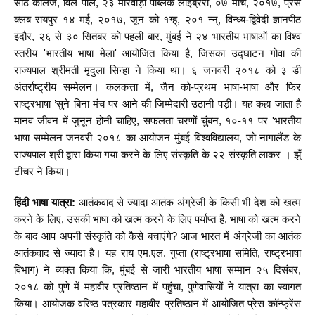
साठे कॉलेज, विले पार्ले, २३ मारवाड़ी पब्लिक लाइब्रेरी, ०७ मार्च, २०१७, प्रेस
क्लब रायपुर १४ मई, २०१७, जून को १ग्ह्, २०१ न्न्, विन्ध्य-द्विवेदी ज्ञानपीठ
इंदौर, २६ से ३० सितंबर को पहली बार, मुंबई ने २४ भारतीय भाषाओं का विश्व
स्तरीय 'भारतीय भाषा मेला' आयोजित किया है, जिसका उद्घाटन गोवा की
राज्यपाल श्रीमती मृदुला सिन्हा ने किया था। ६ जनवरी २०१८ को ३ डी
अंतर्राष्ट्रीय सम्मेलन। कलकत्ता में, जैन को-प्रथम भाषा-भाषा और फिर
राष्ट्रभाषा ’सुने बिना मंच पर आने की जिम्मेदारी उठानी पड़ी। यह कहा जाता है
मानव जीवन में जुनून होनी चाहिए, सफलता चरणों चुंबन, १०-११ पर 'भारतीय
भाषा सम्मेलन जनवरी २०१८ का आयोजन मुंबई विश्वविद्यालय, जो नागालैंड के
राज्यपाल श्री द्वारा किया गया करने के लिए संस्कृति के २२ संस्कृति लाकर । झ्ँ
टीचर ने किया।
हिंदी भाषा यात्रा:
आतंकवाद से ज्यादा आतंक अंग्रेजी के किसी भी देश को खत्म
करने के लिए, उसकी भाषा को खत्म करने के लिए पर्याप्त है, भाषा को खत्म करने
के बाद आप अपनी संस्कृति को कैसे बचाएंगे? आज भारत में अंग्रेजी का आतंक
आतंकवाद से ज्यादा है। यह राय एम.एल. गुप्ता (राष्ट्रभाषा समिति, राष्ट्रभाषा
विभाग) ने व्यक्त किया कि, मुंबई से जारी भारतीय भाषा सम्मान २५ दिसंबर,
२०१८ को पुणे में महावीर प्रतिष्ठान में पहुंचा, पुणेवासियों ने यात्रा का स्वागत
किया। आयोजक वरिष्ठ पत्रकार महावीर प्रतिष्ठान में आयोजित प्रेस कॉन्फ्रेंस