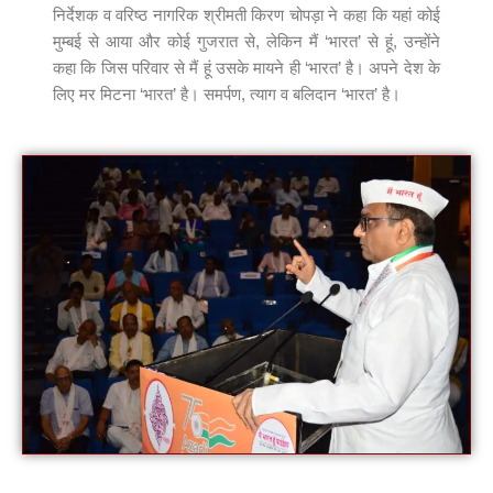
निर्देशक व वरिष्ठ नागरिक श्रीमती किरण चोपड़ा ने कहा कि यहां कोई
मुम्बई से आया और कोई गुजरात से, लेकिन मैं ‘भारत’ से हूं, उन्होंने
कहा कि जिस परिवार से मैं हूं उसके मायने ही ‘भारत’ है। अपने देश के
लिए मर मिटना ‘भारत’ है। समर्पण, त्याग व बलिदान ‘भारत’ है।