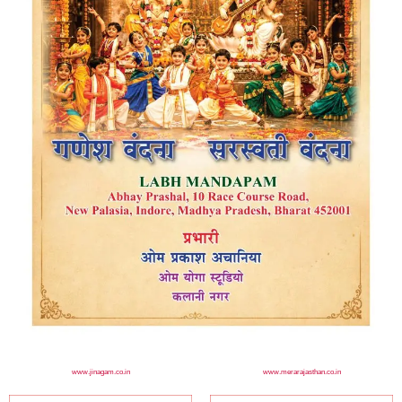
www.jinagam.co.in
www.merarajasthan.co.in