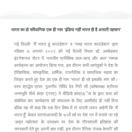
मैं भारत हूँ फाउंडेशन ने आयोजित किया भव्यातिभव्य कार्यक्रम ‘भारतीय प्रतिबिम्ब
कल-आज और कल’
भारत का हो संवैधानिक एक ही नाम ‘इंडिया नहीं भारत ही है असली पहचान’
नई दिल्ली: ‘मैं भारत हूं फाउंडेशन’ व ‘नमह भारत फाउंडेशन’ द्वारा
रविवार ७ अगस्त २०२२ को नई दिल्ली स्थित डॉ. आम्बेडकर
इंटनेशनल सेंटर में ‘भारतीय प्रतिबिम्ब कल-आज और कल’ नामक
कार्यक्रम का आयोजन किया गया, इस दौरान सभी आगंतुकों ने देश के
ऐतिहासिक, सांस्कृतिक, धार्मिक, राजनैतिक व सामाजिक महत्व का
जिक्र करते हुए देश का एक ही नाम ‘भारत’ ही रहे इसकीr मांग की।
परम श्रद्धेय प्रातः पूजनीय गोविंद देव गिरी जी (कोषाध्यक्ष श्रीराम
जन्मभूमि तीर्थ क्षेत्र ट्रस्ट) ने वीडियो कांप्रâेंस के द्वारा सभा को
संबोधित कर कार्यक्रम की सफलता के लिए आशीर्वाद ही नहीं दिया
बल्कि यह भी कहा कि एक दिन विश्व में मां भारती जरूर कहेगी कि ‘मैं
भारत हूँ’ केवल भारत!आजादी के ७५वें वर्ष पर देश भर में मनाये जा रहे
‘अमृत महोत्सव’ के उपलक्ष्य पर देश के गौरवशाली इतिहास की
जानकारी देते हुए अपनी बात रखी, इस दौरान दैनिक ‘पंजाब केसरी’ की