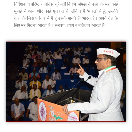
निर्देशक व वरिष्ठ नागरिक श्रीमती किरण चोपड़ा ने कहा कि यहां कोई
मुम्बई से आया और कोई गुजरात से, लेकिन मैं ‘भारत’ से हूं, उन्होंने
कहा कि जिस परिवार से मैं हूं उसके मायने ही ‘भारत’ है। अपने देश के
लिए मर मिटना ‘भारत’ है। समर्पण, त्याग व बलिदान ‘भारत’ है।