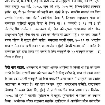
साठे कॉलेज, विले पार्ले, २३ मारवाड़ी पब्लिक लाइब्रेरी, ०७ मार्च, २०१७, प्रेस
क्लब रायपुर १४ मई, २०१७, जून को १ग्ह्, २०१ न्न्, विन्ध्य-द्विवेदी ज्ञानपीठ
इंदौर, २६ से ३० सितंबर को पहली बार, मुंबई ने २४ भारतीय भाषाओं का विश्व
स्तरीय 'भारतीय भाषा मेला' आयोजित किया है, जिसका उद्घाटन गोवा की
राज्यपाल श्रीमती मृदुला सिन्हा ने किया था। ६ जनवरी २०१८ को ३ डी
अंतर्राष्ट्रीय सम्मेलन। कलकत्ता में, जैन को-प्रथम भाषा-भाषा और फिर
राष्ट्रभाषा ’सुने बिना मंच पर आने की जिम्मेदारी उठानी पड़ी। यह कहा जाता है
मानव जीवन में जुनून होनी चाहिए, सफलता चरणों चुंबन, १०-११ पर 'भारतीय
भाषा सम्मेलन जनवरी २०१८ का आयोजन मुंबई विश्वविद्यालय, जो नागालैंड के
राज्यपाल श्री द्वारा किया गया करने के लिए संस्कृति के २२ संस्कृति लाकर । झ्ँ
टीचर ने किया।
हिंदी भाषा यात्रा:
आतंकवाद से ज्यादा आतंक अंग्रेजी के किसी भी देश को खत्म
करने के लिए, उसकी भाषा को खत्म करने के लिए पर्याप्त है, भाषा को खत्म करने
के बाद आप अपनी संस्कृति को कैसे बचाएंगे? आज भारत में अंग्रेजी का आतंक
आतंकवाद से ज्यादा है। यह राय एम.एल. गुप्ता (राष्ट्रभाषा समिति, राष्ट्रभाषा
विभाग) ने व्यक्त किया कि, मुंबई से जारी भारतीय भाषा सम्मान २५ दिसंबर,
२०१८ को पुणे में महावीर प्रतिष्ठान में पहुंचा, पुणेवासियों ने यात्रा का स्वागत
किया। आयोजक वरिष्ठ पत्रकार महावीर प्रतिष्ठान में आयोजित प्रेस कॉन्फ्रेंस