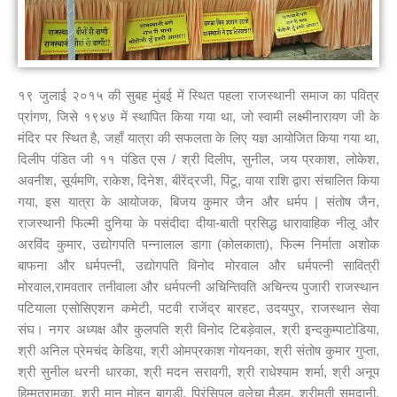
१९ जुलाई २०१५ की सुबह मुंबई में स्थित पहला राजस्थानी समाज का पवित्र
प्रांगण, जिसे १९४७ में स्थापित किया गया था, जो स्वामी लक्ष्मीनारायण जी के
मंदिर पर स्थित है, जहाँ यात्रा की सफलता के लिए यज्ञ आयोजित किया गया था,
दिलीप पंडित जी ११ पंडित एस / श्री दिलीप, सुनील, जय प्रकाश, लोकेश,
अवनीश, सूर्यमणि, राकेश, दिनेश, बीरेंद्रजी, पिंटू, वाया राशि द्वारा संचालित किया
गया, इस यात्रा के आयोजक, बिजय कुमार जैन और धर्मप | संतोष जैन,
राजस्थानी फिल्मी दुनिया के पसंदीदा दीया-बाती प्रसिद्ध धारावाहिक नीलू और
अरविंद कुमार, उद्योगपति पन्नालाल डागा (कोलकाता), फिल्म निर्माता अशोक
बाफना और धर्मपत्नी, उद्योगपति विनोद मोरवाल और धर्मपत्नी सावित्री
मोरवाल,रामवतार तनीवाला और धर्मपत्नी अचिन्तिवति अचिन्त्य पुजारी राजस्थान
पटियाला एसोसिएशन कमेटी, पटवी राजेंद्र बारहट, उदयपुर, राजस्थान सेवा
संघ। नगर अध्यक्ष और कुलपति श्री विनोद टिबड़ेवाल, श्री इन्दकुम्पाटोडिया,
श्री अनिल प्रेमचंद केडिया, श्री ओमप्रकाश गोयनका, श्री संतोष कुमार गुप्ता,
श्री सुनील धरनी धारका, श्री मदन सरावगी, श्री राधेश्याम शर्मा, श्री अनूप
हिम्मतरामका, श्री मान मोहन बागड़ी, प्रिंसिपल वलेचा मैडम, श्रीमती समदानी,