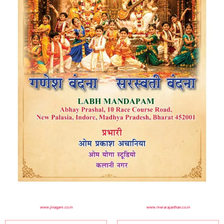
www.jinagam.co.in
www.merarajasthan.co.in