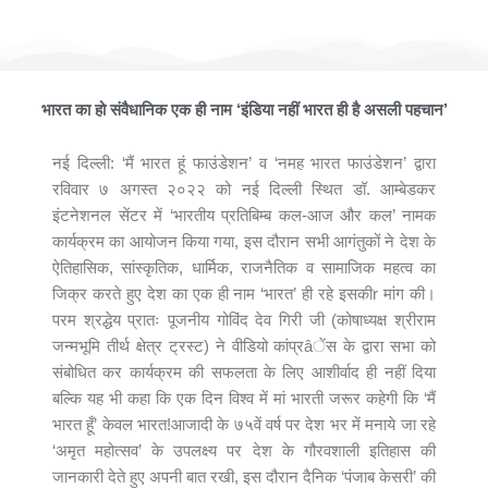
मैं भारत हूँ फाउंडेशन ने आयोजित किया भव्यातिभव्य कार्यक्रम ‘भारतीय प्रतिबिम्ब
कल-आज और कल’
भारत का हो संवैधानिक एक ही नाम ‘इंडिया नहीं भारत ही है असली पहचान’
नई दिल्ली: ‘मैं भारत हूं फाउंडेशन’ व ‘नमह भारत फाउंडेशन’ द्वारा
रविवार ७ अगस्त २०२२ को नई दिल्ली स्थित डॉ. आम्बेडकर
इंटनेशनल सेंटर में ‘भारतीय प्रतिबिम्ब कल-आज और कल’ नामक
कार्यक्रम का आयोजन किया गया, इस दौरान सभी आगंतुकों ने देश के
ऐतिहासिक, सांस्कृतिक, धार्मिक, राजनैतिक व सामाजिक महत्व का
जिक्र करते हुए देश का एक ही नाम ‘भारत’ ही रहे इसकीr मांग की।
परम श्रद्धेय प्रातः पूजनीय गोविंद देव गिरी जी (कोषाध्यक्ष श्रीराम
जन्मभूमि तीर्थ क्षेत्र ट्रस्ट) ने वीडियो कांप्रâेंस के द्वारा सभा को
संबोधित कर कार्यक्रम की सफलता के लिए आशीर्वाद ही नहीं दिया
बल्कि यह भी कहा कि एक दिन विश्व में मां भारती जरूर कहेगी कि ‘मैं
भारत हूँ’ केवल भारत!आजादी के ७५वें वर्ष पर देश भर में मनाये जा रहे
‘अमृत महोत्सव’ के उपलक्ष्य पर देश के गौरवशाली इतिहास की
जानकारी देते हुए अपनी बात रखी, इस दौरान दैनिक ‘पंजाब केसरी’ की