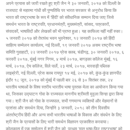
अपने प्रयास को जारी रखते हुए श्री जैन ने ३० जनवरी, २०१७ को दिल्ली के
राजघाट से महात्मा गांधी की पुण्यतिथि पर भारत सरकार से अनुरोध किया कि
भारत की राष्ट्रभाषा के रूप में ‘हिंदी’ को संवैधानिक सम्मान दिया जाए जिसे
समर्थन भारत के राष्ट्रपति, प्रधानमंत्री, मुख्यमंत्री, सांसद, पत्रकारों,
संपादकों, भाषाविदों और लेखकों कों भी प्राप्त हुआ। यह काफिला यहीं नहीं रुका।
५ जनवरी २०१७ को तेरापंथ भवन भुवनेश्वर, १२ जनवरी २०१७ को हिंदी
साहित्य सम्मेलन कार्यालय, नई दिल्ली, १९ जनवरी २०१७ असम राष्ट्रीय भाषा
समिति गुवाहाटी, २२ जनवरी २०१७ प्रेस क्लब, चंडीगढ़, ३० जनवरी २०१७, ६
फरवरी २०१७, मुंबई नगर निगम, ४ मार्च २०१७, बागड़का कॉलेज मुंबई, १६
मार्च, २०१७, ऐय कॉलेज, विले पार्ले, २३ मार्च, २०१७, मारवाड़ी पब्लिक
लाइब्रेरी, नई दिल्ली, प्रेस क्लब रायपुर १४ मई, २०१७ को, कुंड-कुंड ज्ञानपीठ
इंदौर १८ जून, २०१७ को मुंबई में पहली बार २६ से ३० सितंबर तक, २४
भारतीय भाषाओं के विश्व स्तरीय भारतीय भाषा पुस्तक मेला का आयोजन किया गया
था, जिसका उद्घाटन गोवा के राज्यपाल माननीय श्रीमती मुदृला सिन्हा द्वारा किया
गया। श्री जैन को गोवा के राज्यपाल, सभी गणमान्य व्यक्तियों और मेहमानों से
प्रशंसा और समर्थन दिया, जिन्होंने ३ जनवरी, २०१८ को तीन दिवसीय
अंतर्राष्ट्रीय हिंदी और अन्य सभी भारतीय भाषाओं के विकास और संवर्धन के लिए
श्री जैन के प्रयासों के लिए भारी समर्थन विज्ञापन प्रकाशित करवाया।
कोलकाता में एक सम्मेलन में श्री जैन को प्रथम ‘मातृ भाषा-फिर राष्ट्रभाषा’ को