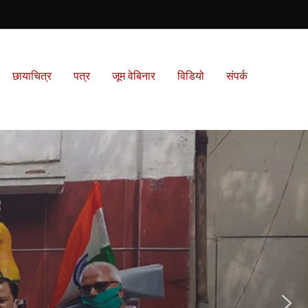
छायाचित्र
पत्र
जूम वेबिनार
विडियो
संपर्क