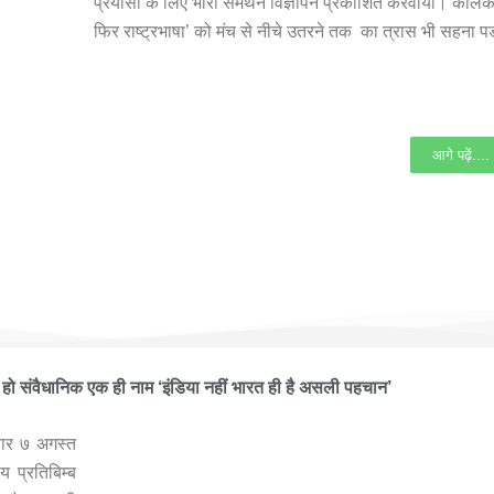
प्रयासों के लिए भारी समर्थन विज्ञापन प्रकाशित करवाया। कोलकाता
फिर राष्ट्रभाषा’ को मंच से नीचे उतरने तक का त्रास भी सहना 
आगे पढ़ें....
 हूँ फाउंडेशन ने आयोजित किया भव्यातिभव्य कार्यक्रम ‘भारतीय प्रतिबिम्ब कल-
हो संवैधानिक एक ही नाम ‘इंडिया नहीं भारत ही है असली पहचान’
िवार ७ अगस्त
 प्रतिबिम्ब