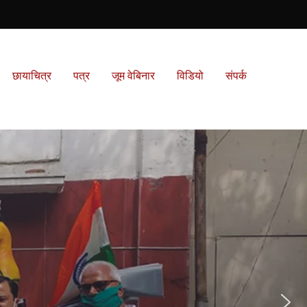
छायाचित्र
पत्र
जूम वेबिनार
विडियो
संपर्क